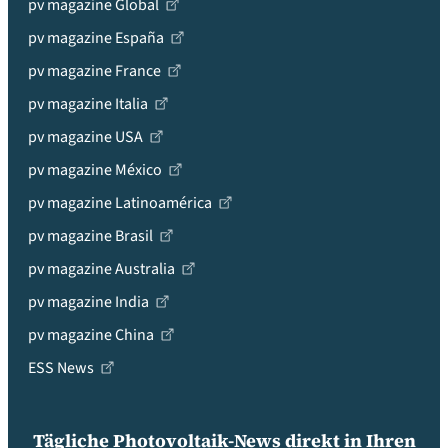
pv magazine Global
pv magazine España
pv magazine France
pv magazine Italia
pv magazine USA
pv magazine México
pv magazine Latinoamérica
pv magazine Brasil
pv magazine Australia
pv magazine India
pv magazine China
ESS News
Tägliche Photovoltaik-News direkt in Ihren