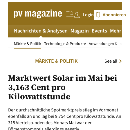
Zum
Inhalt
Login
Abonnieren
springen
Nachrichten & Analysen
Magazin
Events
Mehr
pv
Märkte & Politik
Technologie & Produkte
Anwendungen & Install
MÄRKTE & POLITIK
See all
Marktwert Solar im Mai bei
3,163 Cent pro
Kilowattstunde
Der durchschnittliche Spotmarktpreis stieg im Vormonat
ebenfalls an und lag bei 9,754 Cent pro Kilowattstunde. An
315 Viertelstunden des Monats Mai war der
Börsenstrompreis allerdings negativ.