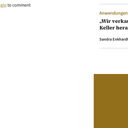
ogin
to comment
Anwendungen &
„Wir verka
Keller her
Sandra Enkhard