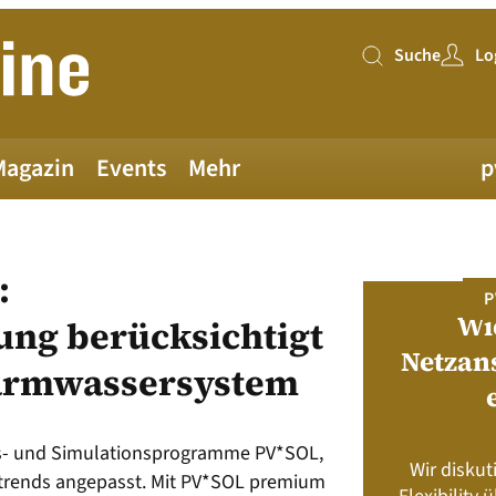
Suche
Lo
Suche
Magazin
Events
Mehr
p
:
PV MAGAZINE DEUTSCHLAND
P
Juni-Ausgabe 2026
Wi
ung berücksichtigt
Netzan
armwassersystem
neue pv magazine Deutschland Ausgabe
ist jetzt verfügbar!
gs- und Simulationsprogramme PV*SOL,
Wir diskut
s neu? Rahmenbedingungen, Produkte,
rends angepasst. Mit PV*SOL premium