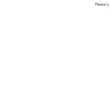
Please
l