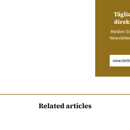
Tägli
direk
Melden Si
Newsletter
Email
(erfo
Related articles