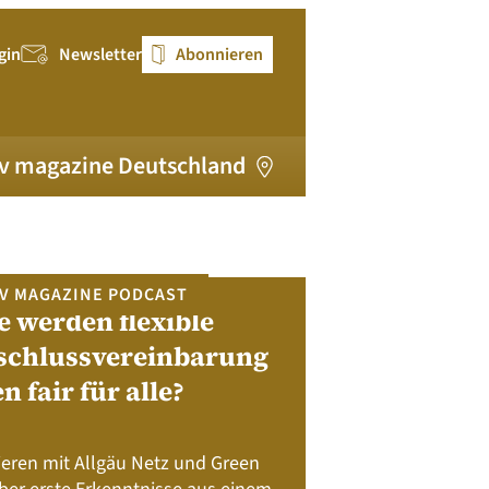
gin
Newsletter
Abonnieren
v magazine Deutschland
V MAGAZINE PODCAST
e werden flexible
pv magazi
schlussvereinbarung
en fair für alle?
Bewerben Sie sic
Module, W
Batteriespeicher
ieren mit Allgäu Netz und Green
Nachhalt