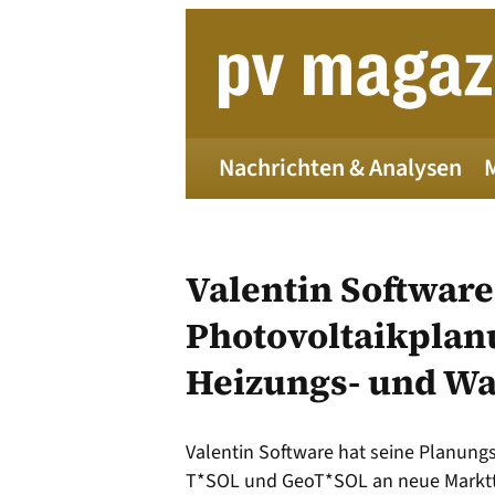
Zum
Inhalt
springen
Nachrichten & Analysen
Valentin Software
Photovoltaikplan
Heizungs- und W
Die 
Valentin Software hat seine Planun
Alle
T*SOL und GeoT*SOL an neue Marktt