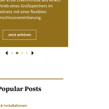
 über erste Erkenntnisse aus einem
trieb eines Großspeichers im
01. April
eilnetz mit einer flexiblen
nschlussvereinbarung.
JET
Jetzt anhören
Popular Posts
 Installationen