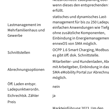
wenn dieses den entsprechenden
erfüllt.
statisches und dynamisches Last­
management für bis zu 250 Ladepu
Lastmanagement im
einfachen Anwendungen wie Tief­
Mehrfamilienhaus und
ohne zusätzliche Komponenten,
Gewerbe
Einbindung in Energie­managemen
ennexOS von SMA möglich.
OCPP 1.6 Smart Charging, Modbus
Schnittstellen
es gibt öff. dok. Schnittstelle.
Mitarbeiter- und Kundenladen, A
mit Arbeitgeber, Einbindung in da
Abrechnungs­optionen
SMA eMobility Portal zur Abrechn
möglich.
Öff. Laden entspr.
nein
Ladepunktverordn.
Eichrechtsk. Zähler
ja
Preis
Markteinführung 2023. Um den