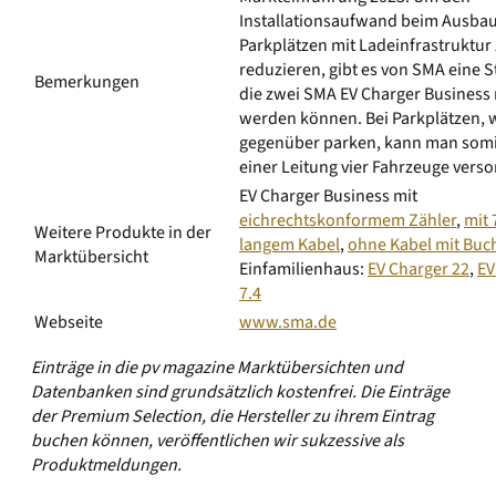
Installationsaufwand beim Ausba
Parkplätzen mit Ladeinfrastruktur
reduzieren, gibt es von SMA eine S
Bemerkungen
die zwei SMA EV Charger Business
werden können. Bei Parkplätzen, 
gegenüber parken, kann man somi
einer Leitung vier Fahrzeuge verso
EV Charger Business mit
eichrechtskonformem Zähler
,
mit 
Weitere Produkte in der
langem Kabel
,
ohne Kabel mit Buc
Marktübersicht
Einfamilienhaus:
EV Charger 22
,
EV
7.4
Webseite
www.sma.de
Einträge in die pv magazine Marktübersichten und
Datenbanken sind grundsätzlich kostenfrei. Die Einträge
der Premium Selection, die Hersteller zu ihrem Eintrag
buchen können, veröffentlichen wir sukzessive als
Produktmeldungen.