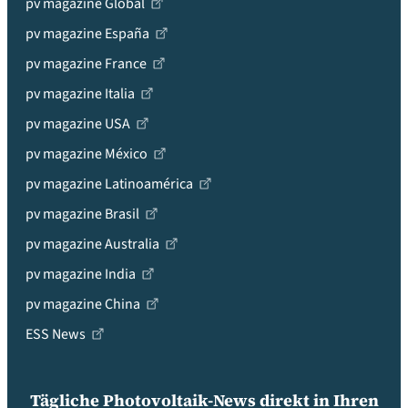
pv magazine Global
pv magazine España
pv magazine France
pv magazine Italia
pv magazine USA
pv magazine México
pv magazine Latinoamérica
pv magazine Brasil
pv magazine Australia
pv magazine India
pv magazine China
ESS News
Tägliche Photovoltaik-News direkt in Ihren