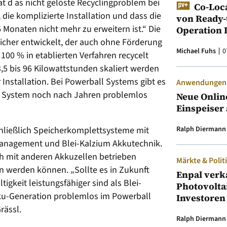
at d as nicht gelöste Recyclingproblem bei
Co-Loc
 die komplizierte Installation und dass die
von Ready-
Monaten nicht mehr zu erweitern ist.“ Die
Operation 
cher entwickelt, der auch ohne Förderung
Michael Fuhs
0
u 100 % in etablierten Verfahren recycelt
,5 bis 96 Kilowattstunden skaliert werden
 Installation. Bei Powerball Systems gibt es
Anwendungen &
s System noch nach Jahren problemlos
Neue Onlin
Einspeiser 
hließlich Speicherkomplettsysteme mit
Ralph Diermann
management und Blei-Kalzium Akkutechnik.
h mit anderen Akkuzellen betrieben
Märkte & Polit
en werden können. „Sollte es in Zukunft
Enpal verk
igkeit leistungsfähiger sind als Blei-
Photovolta
ku-Generation problemlos im Powerball
Investoren
rässl.
Ralph Diermann