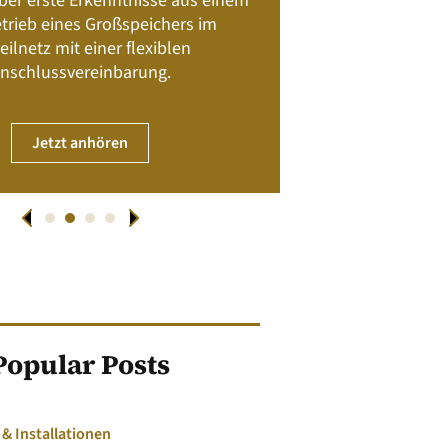
 über erste Erkenntnisse aus einem
trieb eines Großspeichers im
01. April
eilnetz mit einer flexiblen
nschlussvereinbarung.
JET
Jetzt anhören
Popular Posts
 Installationen