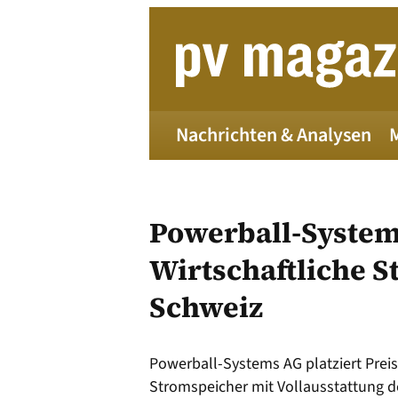
Zum
Inhalt
springen
Nachrichten & Analysen
Powerball-System
Wirtschaftliche S
Schweiz
Die 
Powerball-Systems AG platziert Preisb
Alle
Stromspeicher mit Vollausstattung de