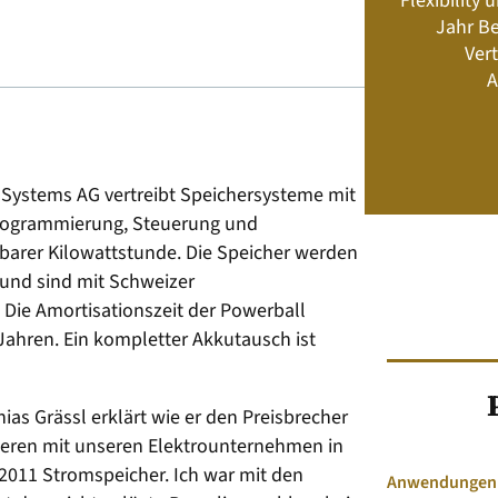
Flexibility
Energiemanagement und Speicher-
Jahr Be
Geschäftsmodelle
Vert
A
Jetzt kaufen
-Systems AG vertreibt Speichersysteme mit
 Programmierung, Steuerung und
zbarer Kilowattstunde. Die Speicher werden
t und sind mit Schweizer
Die Amortisationszeit der Powerball
 Jahren. Ein kompletter Akkutausch ist
as Grässl erklärt wie er den Preisbrecher
llieren mit unseren Elektrounternehmen in
 2011 Stromspeicher. Ich war mit den
Anwendungen &