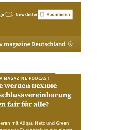
gin
Newsletter
Abonnieren
v magazine Deutschland
V MAGAZINE PODCAST
e werden flexible
pv magazi
schlussvereinbarung
en fair für alle?
Bewerben Sie sic
Module, W
Batteriespeicher
ieren mit Allgäu Netz und Green
Nachhalt