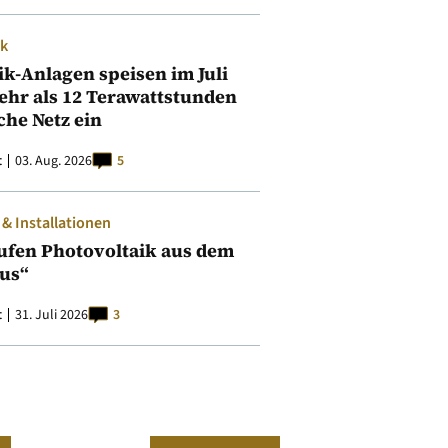
ik
ik-Anlagen speisen im Juli
ehr als 12 Terawattstunden
iche Netz ein
t
03. Aug. 2026
5
 Installationen
ufen Photovoltaik aus dem
aus“
t
31. Juli 2026
3