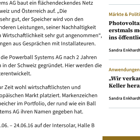
ems AG baut ein flächendeckendes Netz
eiz und Österreich auf. „Die
Märkte & Polit
ehr gut, der Speicher wird von den
Photovolta
nderen Leistungen, seiner Nachhaltigkeit
erstmals m
n Wirtschaftlichkeit sehr gut angenommen“,
ins öffentl
ungen aus Gesprächen mit Installateuren.
Sandra Enkhard
t die Powerball Systems AG nach 2 Jahren
 in der Schweiz gegründet. Hier werden die
Anwendungen &
erentwickelt.
„Wir verka
Keller her
r Zeit wohl wirtschaftlichsten und
opäischen Markt platziert. Markenzeichen
Sandra Enkhard
icher im Portfolio, der rund wie ein Ball
ystems AG ihren Namen gegeben hat.
6. – 24.06.16 auf der Intersolar, Halle B