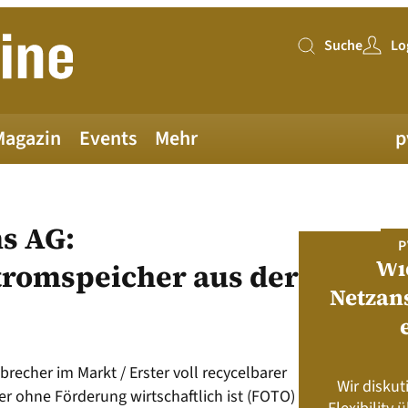
Suche
Lo
Suche
Magazin
Events
Mehr
p
s AG:
PV MAGAZINE DEUTSCHLAND
P
Juni-Ausgabe 2026
Wi
tromspeicher aus der
Netzan
neue pv magazine Deutschland Ausgabe
ist jetzt verfügbar!
recher im Markt / Erster voll recycelbarer
Wir diskut
s neu? Rahmenbedingungen, Produkte,
r ohne Förderung wirtschaftlich ist (FOTO)