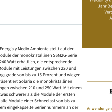
Flexibility
Energiemanagement und Speicher-
Jahr Be
Geschäftsmodelle
Vert
A
Jetzt kaufen
nergía y Medio Ambiente stellt auf der
 Module der monokristallinen S6M2G-Serie
 240 Watt erhältlich, die entsprechende
 Module mit Leistungen zwischen 220 und
ngsgrade von bis zu 15 Prozent und wiegen
sentiert Solaria die monokristallinen
ngen zwischen 210 und 250 Watt. Mit einem
twas schwerer als die Module der ersten
 alle Module einer Schneelast von bis zu
rdem eingekapselte Seriennummern an der
Anwendungen &