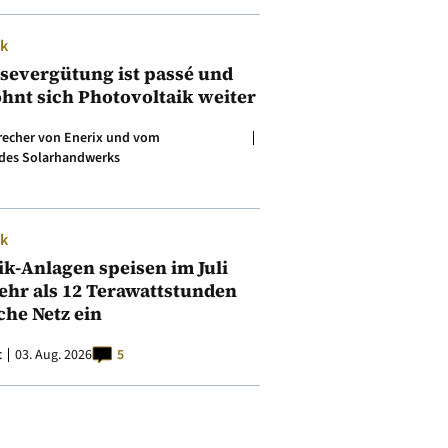
ik
isevergütung ist passé und
ohnt sich Photovoltaik weiter
precher von Enerix und vom
des Solarhandwerks
ik
ik-Anlagen speisen im Juli
ehr als 12 Terawattstunden
iche Netz ein
t
03. Aug. 2026
5