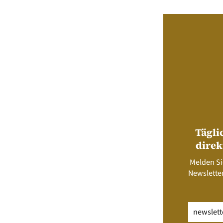
Tägli
direk
Melden Si
Newsletter
Email
(erfo