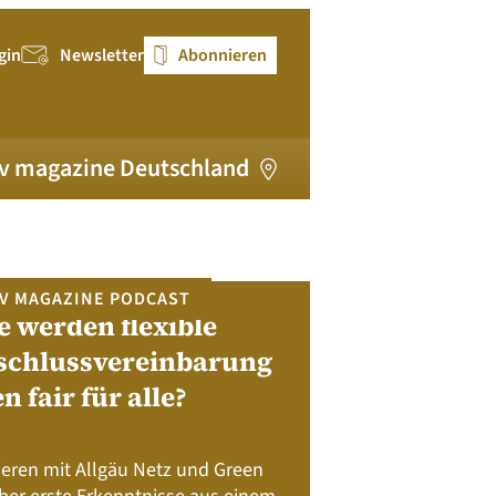
gin
Newsletter
Abonnieren
v magazine Deutschland
V MAGAZINE PODCAST
e werden flexible
pv magazi
schlussvereinbarung
en fair für alle?
Bewerben Sie sic
Module, W
Batteriespeicher
ieren mit Allgäu Netz und Green
Nachhalt