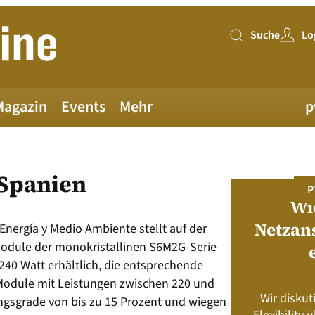
Suche
Lo
Suche
Magazin
Events
Mehr
p
 Spanien
PV MAGAZINE DEUTSCHLAND
P
Juni-Ausgabe 2026
Wi
Netzan
nergía y Medio Ambiente stellt auf der
 Module der monokristallinen S6M2G-Serie
neue pv magazine Deutschland Ausgabe
 240 Watt erhältlich, die entsprechende
ist jetzt verfügbar!
 Module mit Leistungen zwischen 220 und
Wir diskut
ngsgrade von bis zu 15 Prozent und wiegen
s neu? Rahmenbedingungen, Produkte,