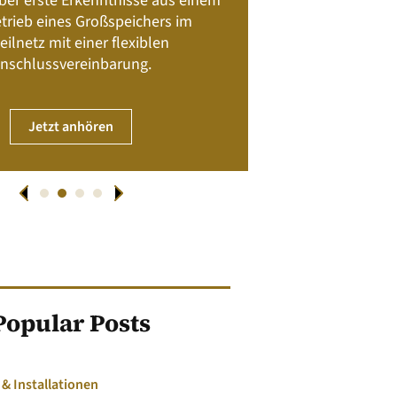
 über erste Erkenntnisse aus einem
trieb eines Großspeichers im
01. April
eilnetz mit einer flexiblen
nschlussvereinbarung.
JET
Jetzt anhören
Popular Posts
 Installationen