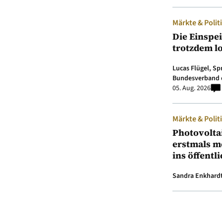
Märkte & Polit
Die Einspe
trotzdem l
Lucas Flügel, S
Bundesverband 
05. Aug. 2026
Märkte & Polit
Photovolta
erstmals m
ins öffentl
Sandra Enkhard