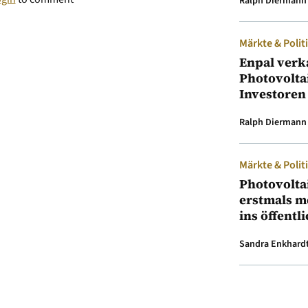
Ralph Diermann
Märkte & Polit
Enpal verk
Photovolta
Investoren
Ralph Diermann
Märkte & Polit
Photovolta
erstmals m
ins öffentl
Sandra Enkhard