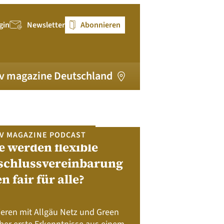
gin
Newsletter
Abonnieren
v magazine Deutschland
V MAGAZINE PODCAST
e werden flexible
pv magazi
schlussvereinbarung
en fair für alle?
Bewerben Sie sic
Module, W
Batteriespeicher
ieren mit Allgäu Netz und Green
Nachhalt