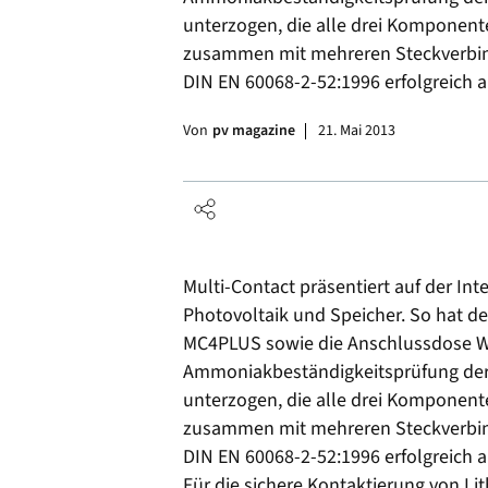
unterzogen, die alle drei Komponent
zusammen mit mehreren Steckverbin
DIN EN 60068-2-52:1996 erfolgreich a
Von
pv magazine
21. Mai 2013
Multi-Contact präsentiert auf der In
Photovoltaik und Speicher. So hat de
MC4PLUS sowie die Anschlussdose Wes
Ammoniakbeständigkeitsprüfung der 
unterzogen, die alle drei Komponent
zusammen mit mehreren Steckverbin
DIN EN 60068-2-52:1996 erfolgreich a
Für die sichere Kontaktierung von Li