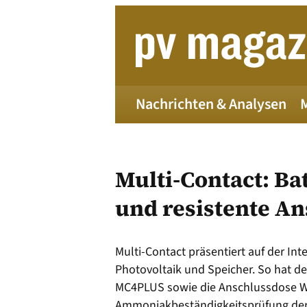
Zum
Inhalt
springen
Nachrichten & Analysen
Multi-Contact: Ba
und resistente A
Die 
Multi-Contact präsentiert auf der In
Photovoltaik und Speicher. So hat de
MC4PLUS sowie die Anschlussdose Wes
Alle
Ammoniakbeständigkeitsprüfung der 