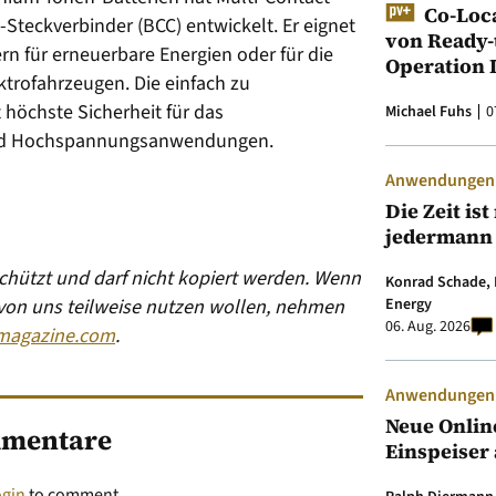
Co-Loc
-Steckverbinder (BCC) entwickelt. Er eignet
von Ready-
ern für erneuerbare Energien oder für die
Operation 
ktrofahrzeugen. Die einfach zu
höchste Sicherheit für das
Michael Fuhs
0
 und Hochspannungsanwendungen.
Anwendungen &
Die Zeit is
jedermann
eschützt und darf nicht kopiert werden. Wenn
Konrad Schade, 
 von uns teilweise nutzen wollen, nehmen
Energy
06. Aug. 2026
magazine.com
.
Anwendungen &
Neue Onlin
mentare
Einspeiser 
ogin
to comment