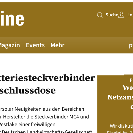
Suche
Lo
Suche
Magazin
Events
Mehr
p
tteriesteckverbinder
PV MAGAZINE DEUTSCHLAND
P
Juni-Ausgabe 2026
Wi
nschlussdose
Netzan
neue pv magazine Deutschland Ausgabe
tersolar Neuigkeiten aus den Bereichen
ist jetzt verfügbar!
r Hersteller die Steckverbinder MC4 und
tlake einer freiwilligen
Wir diskut
s neu? Rahmenbedingungen, Produkte,
Deutschen Landwirtschafts-Gesellschaft