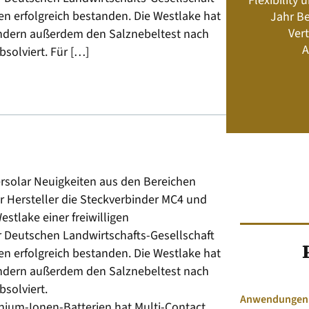
Flexibility
Energiemanagement und Speicher-
en erfolgreich bestanden. Die Westlake hat
Jahr Be
Geschäftsmodelle
Vert
dern außerdem den Salznebeltest nach
A
bsolviert. Für […]
Jetzt kaufen
tersolar Neuigkeiten aus den Bereichen
r Hersteller die Steckverbinder MC4 und
tlake einer freiwilligen
Deutschen Landwirtschafts-Gesellschaft
en erfolgreich bestanden. Die Westlake hat
dern außerdem den Salznebeltest nach
bsolviert.
Anwendungen &
thium-Ionen-Batterien hat Multi-Contact