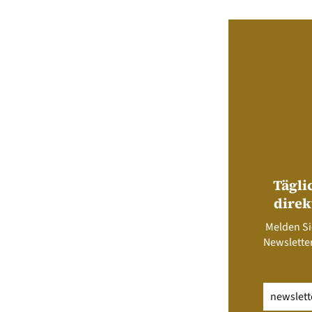
Tägli
direk
Melden Si
Newsletter
Email
(erfo