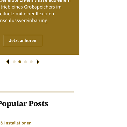
 über erste Erkenntnisse aus einem
trieb eines Großspeichers im
01. April
eilnetz mit einer flexiblen
nschlussvereinbarung.
JET
Jetzt anhören
Popular Posts
 Installationen