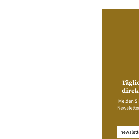
Tägli
direk
Melden Si
Newsletter
Email
(erfo