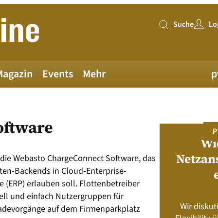
Suche
Lo
Suche
Magazin
Events
Mehr
p
oftware
PV MAGAZINE DEUTSCHLAND
P
Juni-Ausgabe 2026
Wi
Netzan
 die Webasto ChargeConnect Software, das
aten-Backends in Cloud-Enterprise-
neue pv magazine Deutschland Ausgabe
(ERP) erlauben soll. Flottenbetreiber
ist jetzt verfügbar!
ell und einfach Nutzer­gruppen für
Wir diskut
Lade­vorgänge auf dem Firmenparkplatz
s neu? Rahmenbedingungen, Produkte,