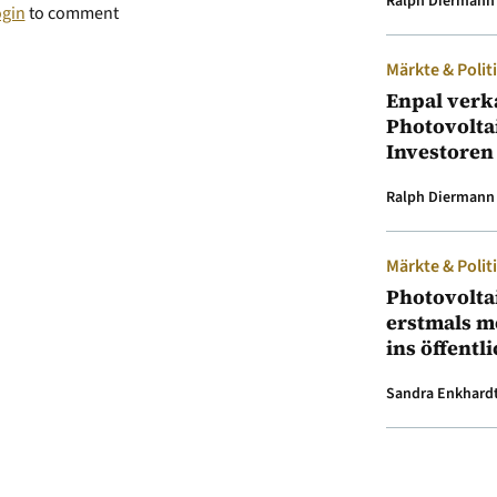
Ralph Diermann
ogin
to comment
Märkte & Polit
Enpal verk
Photovolta
Investoren
Ralph Diermann
Märkte & Polit
Photovolta
erstmals m
ins öffentl
Sandra Enkhard