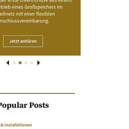
 über erste Erkenntnisse aus einem
trieb eines Großspeichers im
01. April
eilnetz mit einer flexiblen
nschlussvereinbarung.
JET
Jetzt anhören
Popular Posts
 Installationen