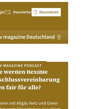
gin
Newsletter
Abonnieren
v magazine Deutschland
V MAGAZINE PODCAST
e werden flexible
pv magazi
schlussvereinbarung
en fair für alle?
Bewerben Sie sic
Module, W
Batteriespeicher
ieren mit Allgäu Netz und Green
Nachhalt