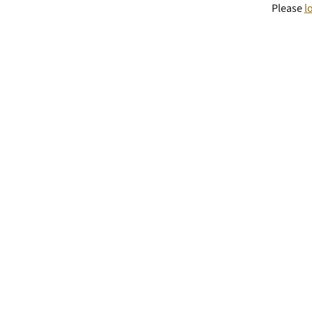
Please
l