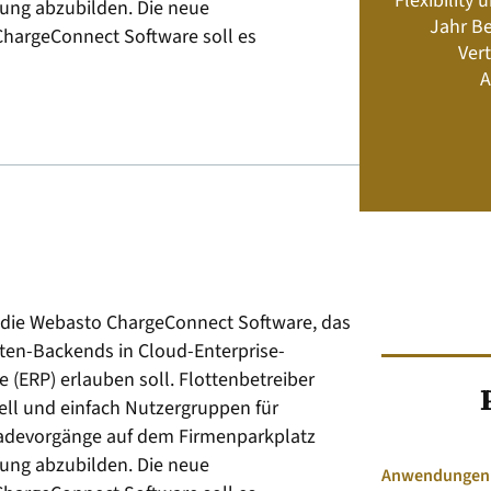
Flexibility
nung abzubilden. Die neue
Energiemanagement und Speicher-
Jahr Be
Geschäftsmodelle
ChargeConnect Software soll es
Vert
A
Jetzt kaufen
 die Webasto ChargeConnect Software, das
aten-Backends in Cloud-Enterprise-
(ERP) erlauben soll. Flottenbetreiber
ell und einfach Nutzer­gruppen für
Lade­vorgänge auf dem Firmenparkplatz
nung abzubilden. Die neue
Anwendungen &