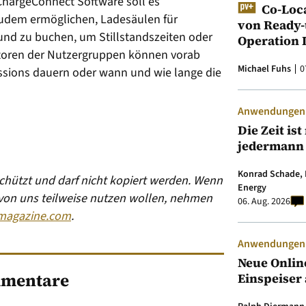
ChargeConnect Software soll es
Co-Loc
zudem ermöglichen, Ladesäulen für
von Ready-
und zu buchen, um Stillstandszeiten oder
Operation 
atoren der Nutzergruppen können vorab
Michael Fuhs
0
essions dauern oder wann und wie lange die
Anwendungen &
Die Zeit is
jedermann
Konrad Schade, 
eschützt und darf nicht kopiert werden. Wenn
Energy
 von uns teilweise nutzen wollen, nehmen
06. Aug. 2026
magazine.com
.
Anwendungen &
Neue Onlin
mentare
Einspeiser 