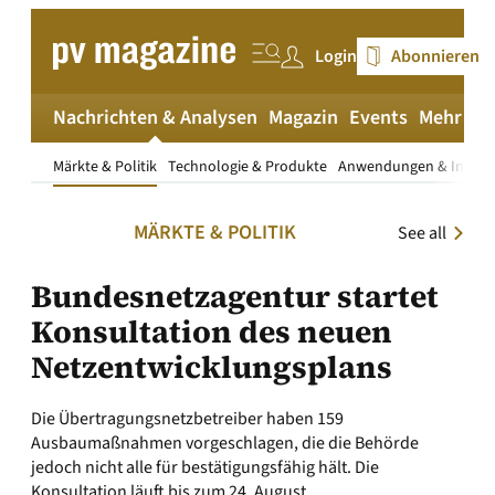
Zum
Inhalt
Login
Abonnieren
springen
Nachrichten & Analysen
Magazin
Events
Mehr
pv
Märkte & Politik
Technologie & Produkte
Anwendungen & Install
MÄRKTE & POLITIK
See all
Bundesnetzagentur startet
Konsultation des neuen
Netzentwicklungsplans
Die Übertragungsnetzbetreiber haben 159
Ausbaumaßnahmen vorgeschlagen, die die Behörde
jedoch nicht alle für bestätigungsfähig hält. Die
Konsultation läuft bis zum 24. August.