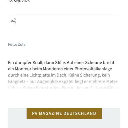
12. Sep. 2025
Foto: Zolar
Ein dumpfer Knall, dann Stille. Auf einer Scheune bricht
ein Monteur beim Montieren einer Photovoltaikanlage
durch eine Lichtplatte im Dach. Keine Sicherung, kein
Fangnetz – nur Augenblicke später liegt er mehrere Meter
tiefer auf dem Betonboden. Eine in diesem Fall zum Glück
nur fiktive Schilderung, die aber leider nicht unrealistisch
ist – solche Unfälle kommen …
PV MAGAZINE DEUTSCHLAND