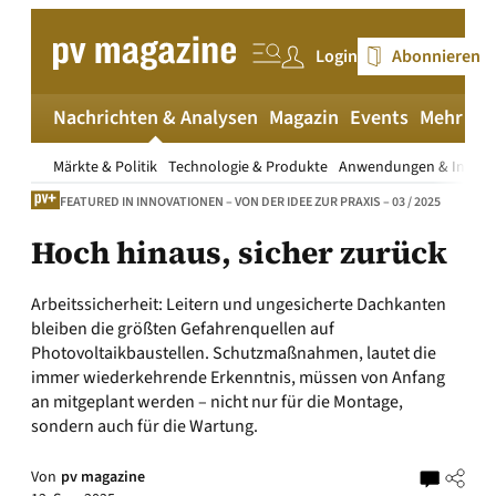
Zum
Inhalt
Login
Abonnieren
springen
Nachrichten & Analysen
Magazin
Events
Mehr
pv
Märkte & Politik
Technologie & Produkte
Anwendungen & Install
FEATURED IN INNOVATIONEN – VON DER IDEE ZUR PRAXIS – 03 / 2025
Hoch hinaus, sicher zurück
Arbeitssicherheit: Leitern und ungesicherte Dachkanten
bleiben die größten Gefahrenquellen auf
Photovoltaikbaustellen. Schutzmaßnahmen, lautet die
immer wiederkehrende Erkenntnis, müssen von Anfang
an mitgeplant werden – nicht nur für die Montage,
sondern auch für die Wartung.
Von
pv magazine