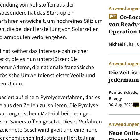
wendung von Rohstoffen aus der
Anwendungen &
nsbesondere hat das Start-up ein
Co-Loc
fahren entwickelt, um hochreines Silizium
von Ready-
, die bei der Herstellung von Solarzellen
Operation 
olarmodulen verlorengehen.
Michael Fuhs
0
hat seither das Interesse zahlreicher
kt, die es nun unterstützen: Die
Anwendungen &
ntur Ademe, die nationale französische
Die Zeit is
nzösische Umweltdienstleister Veolia und
jedermann
en Union.
Konrad Schade, 
siert auf einem Pyrolyseverfahren, das es
Energy
 aus den Zellen zu isolieren. Die Pyrolyse
06. Aug. 2026
von organischem Material bei niedrigen
on Sauerstoff eingesetzt. Dieses Verfahren
Anwendungen &
gezeichnete Geschwindigkeit und eine hohe
Neue Onlin
 der chemischen Industrie zur Herstellung