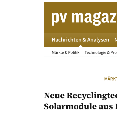
Zum
Inhalt
springen
Nachrichten & Analysen
Märkte & Politik
Technologie & Pr
MÄRKT
Neue Recyclingte
Solarmodule aus 
Die 