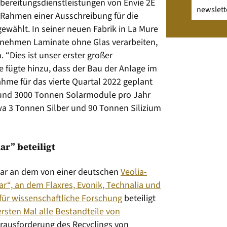
fbereitungsdienstleistungen von Envie 2E
Email
(erfo
 Rahmen einer Ausschreibung für die
wählt. In seiner neuen Fabrik in La Mure
rnehmen Laminate ohne Glas verarbeiten,
 “Dies ist unser erster großer
e fügte hinzu, dass der Bau der Anlage im
hme für das vierte Quartal 2022 geplant
 rund 3000 Tonnen Solarmodule pro Jahr
a 3 Tonnen Silber und 90 Tonnen Silizium
ar” beteiligt
olar an dem von einer deutschen
Veolia-
ar“, an dem Flaxres, Evonik, Technalia und
für wissenschaftliche Forschung
beteiligt
 ersten Mal alle Bestandteile von
erausforderung des Recyclings von