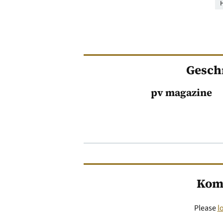
H
Gesch
pv magazine
Kom
Please
l