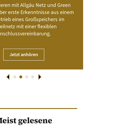
Batteriespeicher
ieren mit Allgäu Netz und Green
Nachhalt
 über erste Erkenntnisse aus einem
trieb eines Großspeichers im
01. April
eilnetz mit einer flexiblen
nschlussvereinbarung.
JET
Jetzt anhören
eist gelesene