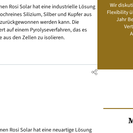
Wir diskut
en Rosi Solar hat eine industrielle Lösung
s neu? Rahmenbedingungen, Produkte,
Flexibility
hochreines Silizium, Silber und Kupfer aus
Energiemanagement und Speicher-
Jahr Be
Geschäftsmodelle
 zurückgewonnen werden kann. Die
Vert
t auf einem Pyrolyseverfahren, das es
A
 aus den Zellen zu isolieren.
Jetzt kaufen
M
en Rosi Solar hat eine neuartige Lösung