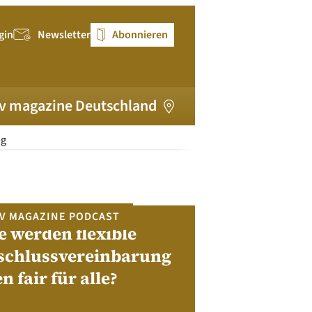
gin
Newsletter
Abonnieren
v magazine Deutschland
ng
V MAGAZINE PODCAST
e werden flexible
pv magazi
schlussvereinbarung
en fair für alle?
Bewerben Sie sic
Module, W