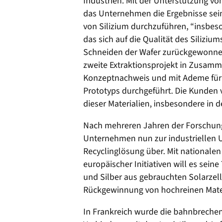
Industrien. Mit der Unterstützung vo
das Unternehmen die Ergebnisse sei
von Silizium durchzuführen, “insbes
das sich auf die Qualität des Silizi
Schneiden der Wafer zurückgewonnen
zweite Extraktionsprojekt in Zusamme
Konzeptnachweis und mit Ademe für d
Prototyps durchgeführt. Die Kunden v
dieser Materialien, insbesondere in 
Nach mehreren Jahren der Forschung
Unternehmen nun zur industriellen 
Recyclinglösung über. Mit nationale
europäischer Initiativen will es sein
und Silber aus gebrauchten Solarzell
Rückgewinnung von hochreinen Materia
In Frankreich wurde die bahnbreche