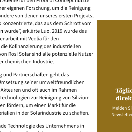
n Ademe für den Proof of Concept nutzte
ner eigenen Forschung, um die Reinigung
ondere von denen unseres ersten Projekts,
ums konzentrierte, das aus dem Schrott vom
 wurde”, erklärte Luo. 2019 wurde das
narbeit mit Veolia für den
ie Kofinanzierung des industriellen
on Rosi Solar sind alle potenzielle Nutzer
der chemischen Industrie.
 und Partnerschaften geht das
Umsetzung seiner umweltfreundlichen
n Akteuren und oft auch im Rahmen
Tägli
e Technologien zur Reinigung von Silizium
direk
en fördern, um einen Markt für die
Melden Si
lien in der Solarindustrie zu schaffen.
Newsletter
nde Technologie des Unternehmens in