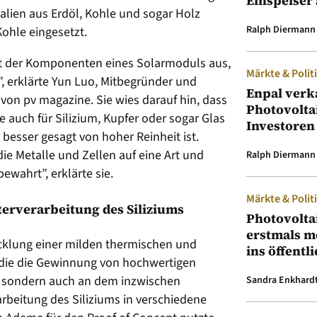
Einspeiser 
alien aus Erdöl, Kohle und sogar Holz
Ralph Diermann
ohle eingesetzt.
nt der Komponenten eines Solarmoduls aus,
Märkte & Polit
”, erklärte Yun Luo, Mitbegründer und
Enpal verk
 von pv magazine. Sie wies darauf hin, dass
Photovolta
auch für Silizium, Kupfer oder sogar Glas
Investoren
 besser gesagt von hoher Reinheit ist.
die Metalle und Zellen auf eine Art und
Ralph Diermann
bewahrt”, erklärte sie.
Märkte & Polit
terverarbeitung des Siliziums
Photovolta
erstmals m
icklung einer milden thermischen und
ins öffentl
die die Gewinnung von hochwertigen
, sondern auch an dem inzwischen
Sandra Enkhard
arbeitung des Siliziums in verschiedene