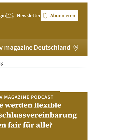
gin
Newsletter
Abonnieren
v magazine Deutschland
ng
V MAGAZINE PODCAST
e werden flexible
pv magazi
schlussvereinbarung
en fair für alle?
Bewerben Sie sic
Module, W