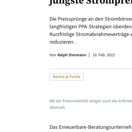
jüngste Strompre
Alle
Die Preissprünge an den Strombörse
langfristigen PPA-Strategien überden
Kurzfristige Stromabnahmeverträge we
reduzieren.
Von
Ralph Diermann
10. Feb. 2022
Märkte & Politik
Mit der Preisvolatilität steigen auch die Anfo
Sitemark
Das Erneuerbare-Beratungsunternehm