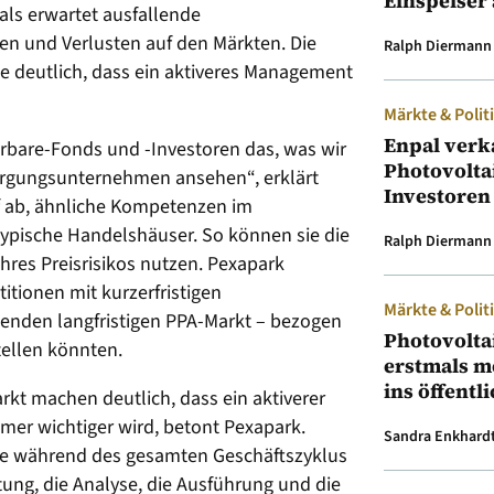
Einspeiser 
als erwartet ausfallende
n und Verlusten auf den Märkten. Die
Ralph Diermann
he deutlich, dass ein aktiveres Management
Märkte & Polit
Enpal verk
erbare-Fonds und -Investoren das, was wir
Photovolta
sorgungsunternehmen ansehen“, erklärt
Investoren
uf ab, ähnliche Kompetenzen im
pische Handelshäuser. So können sie die
Ralph Diermann
hres Preisrisikos nutzen. Pexapark
itionen mit kurzerfristigen
Märkte & Polit
nden langfristigen PPA-Markt – bezogen
Photovolta
tellen könnten.
erstmals m
ins öffentl
kt machen deutlich, dass ein aktiverer
er wichtiger wird, betont Pexapark.
Sandra Enkhard
sie während des gesamten Geschäftszyklus
ltung, die Analyse, die Ausführung und die