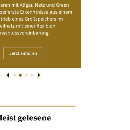
Batteriespeicher
ieren mit Allgäu Netz und Green
Nachhalt
 über erste Erkenntnisse aus einem
trieb eines Großspeichers im
01. April
eilnetz mit einer flexiblen
nschlussvereinbarung.
JET
Jetzt anhören
eist gelesene