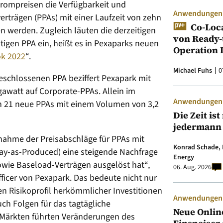
trompreisen die Verfügbarkeit und
Anwendungen &
trägen (PPAs) mit einer Laufzeit von zehn
Co-Loc
n werden. Zugleich läuten die derzeitigen
von Ready-
stigen PPA ein, heißt es in Pexaparks neuen
Operation 
ok 2022
“.
Michael Fuhs
0
schlossenen PPA beziffert Pexapark mit
gawatt auf Corporate-PPAs. Allein im
Anwendungen &
n 21 neue PPAs mit einem Volumen von 3,2
Die Zeit is
jedermann
unahme der Preisabschläge für PPAs mit
Konrad Schade, 
ay-as-Produced) eine steigende Nachfrage
Energy
owie Baseload-Verträgen ausgelöst hat“,
06. Aug. 2026
fficer von Pexapark. Das bedeute nicht nur
n Risikoprofil herkömmlicher Investitionen
Anwendungen &
ch Folgen für das tagtägliche
Neue Onlin
n Märkten führten Veränderungen des