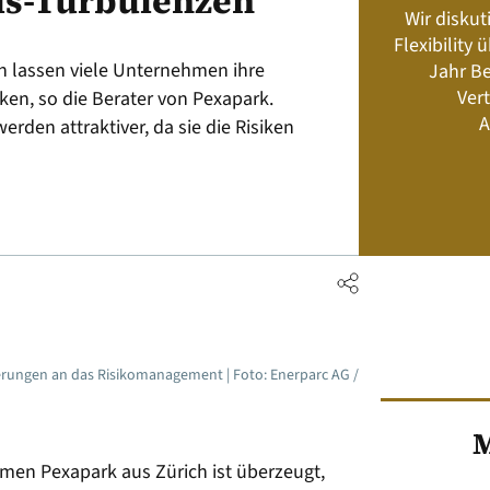
is-Turbulenzen
Wir diskut
s neu? Rahmenbedingungen, Produkte,
Flexibility
Energiemanagement und Speicher-
n lassen viele Unternehmen ihre
Jahr Be
Geschäftsmodelle
Vert
ken, so die Berater von Pexapark.
A
rden attraktiver, da sie die Risiken
Jetzt kaufen
rderungen an das Risikomanagement | Foto: Enerparc AG /
M
en Pexapark aus Zürich ist überzeugt,