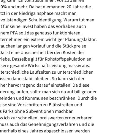
trag kann ich voll zustimmen. Vor 25 Jahren
10% und mehr. Da hat niemanden 20 Jahre die
etzt in der Niedrigzinsphase macht man
ur vollständigen Schuldentilgung. Warum tut man
it für seine Invest haben das Vorhaben auch
nem PPA soll das genauso funktionieren.
 Unternehmen ein extrem wichtiger Planungsfaktor.
rauchen langen Vorlauf und die Stückpreise
Da ist eine Unsicherheit bei den Kosten der
triebe. Dasselbe gilt für Rohstoffspekulation an
sere gesamte Wirtschaftsleistung massiv aus.
nterschiedliche Laufzeiten zu unterschiedlichen
üssen dann stabil bleiben. So kann sich der
her hervorragend darauf einstellen. Da diese
erung laufen, sollte man sich da auf billige oder
emeinden und Kommunen beschränken. Durch die
ise sind Vorschriften zu Blühstreifen und
es Parks ohne Subventionen machbar.
s ich zur schnellen, preiswerten erneuerbaren
 muss auch das Genehmigungsverfahren und die
 innerhalb eines Jahres abgeschlossen werden