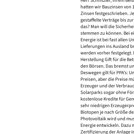
Herr Schnitzler, Ihrem Bei
hatten wir Bauzinsen von 
Zinsen festgeschrieben. J
gestaffelte Verträge bis z
das? Man will die Sicherhe
stemmen zu können. Bei ei
Energie ist bei fast allen
Lieferungen ins Ausland b
werden vorher festgelegt. 
Herstellung Gift für die Be
den Börsen. Das bremst un
Deswegen gilt für PPA’s: U
Preisen, aber die Preise m
Erzeuger und der Verbrauc
Solarparks sogar ohne Förd
kostenlose Kredite für G
sehr niedrigen Erzeugerpre
Biotopen je nach Größe d
Photovoltaik wird und mus
Energie entwickeln. Dazu
Zertifizierung der Anlage