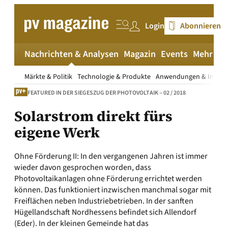
Zum
Inhalt
Login
Abonnieren
springen
Nachrichten & Analysen
Magazin
Events
Mehr
pv
Märkte & Politik
Technologie & Produkte
Anwendungen & Install
FEATURED IN DER SIEGESZUG DER PHOTOVOLTAIK – 02 / 2018
Solarstrom direkt fürs
eigene Werk
Ohne Förderung II: In den vergangenen Jahren ist immer
wieder davon gesprochen worden, dass
Photovoltaikanlagen ohne Förderung errichtet werden
können. Das funktioniert inzwischen manchmal sogar mit
Freiflächen neben Industriebetrieben. In der sanften
Hügellandschaft Nordhessens befindet sich Allendorf
(Eder). In der kleinen Gemeinde hat das