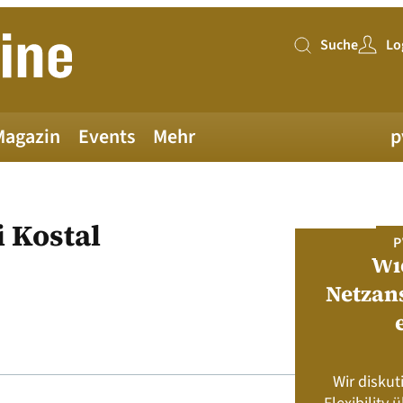
Suche
Lo
Suche
Magazin
Events
Mehr
p
 Kostal
PV MAGAZINE DEUTSCHLAND
P
Juni-Ausgabe 2026
Wi
Netzan
neue pv magazine Deutschland Ausgabe
ist jetzt verfügbar!
Wir diskut
s neu? Rahmenbedingungen, Produkte,