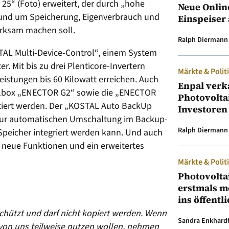
 25“ (Foto) erweitert, der durch „hohe
Neue Onlin
 rund um Speicherung, Eigenverbrauch und
Einspeiser 
rksam machen soll.
Ralph Diermann
TAL Multi-Device-Control“, einem System
. Mit bis zu drei Plenticore-Invertern
Märkte & Polit
eistungen bis 60 Kilowatt erreichen. Auch
Enpal verk
llbox „ENECTOR G2“ sowie die „ENECTOR
Photovolta
ntiert werden. Der „KOSTAL Auto BackUp
Investoren
 zur automatischen Umschaltung im Backup-
Ralph Diermann
t Speicher integriert werden kann. Und auch
 neue Funktionen und ein erweitertes
Märkte & Polit
Photovolta
erstmals m
ins öffentl
eschützt und darf nicht kopiert werden. Wenn
Sandra Enkhard
 von uns teilweise nutzen wollen, nehmen