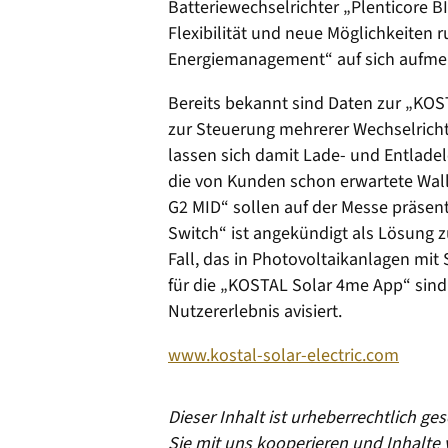
Batteriewechselrichter „Plenticore BI
Flexibilität und neue Möglichkeiten
Energiemanagement“ auf sich aufme
Bereits bekannt sind Daten zur „KOS
zur Steuerung mehrerer Wechselrichter
lassen sich damit Lade- und Entladel
die von Kunden schon erwartete Wa
G2 MID“ sollen auf der Messe präse
Switch“ ist angekündigt als Lösung
Fall, das in Photovoltaik­anlagen mi
für die „KOSTAL Solar 4me App“ sind
Nutzererlebnis avisiert.
www.kostal-solar-electric.com
Dieser Inhalt ist urheberrechtlich g
Sie mit uns kooperieren und Inhalte