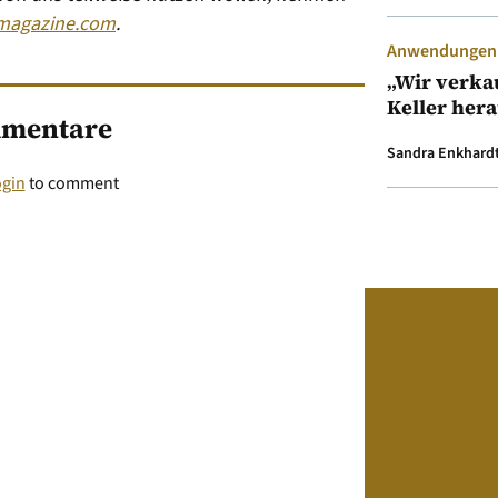
magazine.com
.
Anwendungen &
„Wir verka
Keller her
mentare
Sandra Enkhard
ogin
to comment