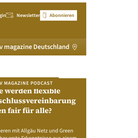
gin
Newsletter
Abonnieren
v magazine Deutschland
V MAGAZINE PODCAST
e werden flexible
pv magazi
schlussvereinbarung
en fair für alle?
Bewerben Sie sic
Module, W
Batteriespeicher
ieren mit Allgäu Netz und Green
Nachhalt