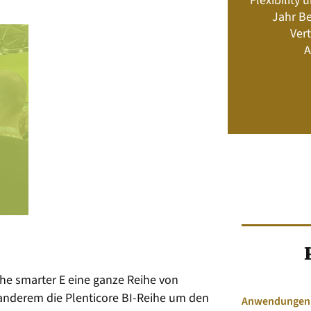
Flexibility
Energiemanagement und Speicher-
Jahr Be
Geschäftsmodelle
Vert
A
Jetzt kaufen
 The smarter E eine ganze Reihe von
anderem die Plenticore BI-Reihe um den
Anwendungen &