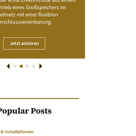
 über erste Erkenntnisse aus einem
trieb eines Großspeichers im
01. April
eilnetz mit einer flexiblen
nschlussvereinbarung.
JET
Jetzt anhören
Popular Posts
 Installationen