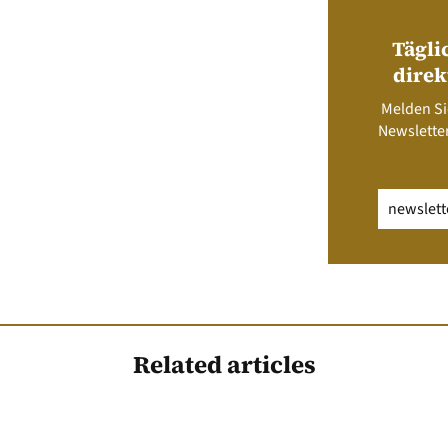
Tägli
direk
Melden Si
Newsletter
Email
(erfo
Related articles