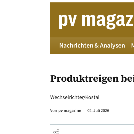
Zum
Inhalt
springen
Nachrichten & Analysen
Produktreigen bei
Wechselrichter/Kostal
Die 
Von
pv magazine
02. Juli 2026
Alle