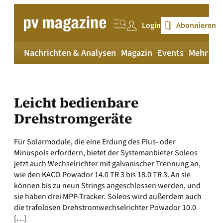
Zum
Inhalt
Login
Abonnieren
springen
Nachrichten & Analysen
Magazin
Events
Mehr
pv
Leicht bedienbare
Drehstromgeräte
Für Solarmodule, die eine Erdung des Plus- oder
Minuspols erfordern, bietet der Systemanbieter Soleos
jetzt auch Wechselrichter mit galvanischer Trennung an,
wie den KACO Powador 14.0 TR 3 bis 18.0 TR 3. An sie
können bis zu neun Strings angeschlossen werden, und
sie haben drei MPP-Tracker. Soleos wird außerdem auch
die trafolosen Drehstromwechselrichter Powador 10.0
[…]