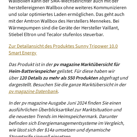
Wallboxen kann der SMA-Wechselrichter auch mit der
herstellereigenen Wallbox ohne weiteres Kommunizieren
und solar optimiertes Laden ermöglichen. Das geht auch
mit der Amtron Wallbox des Herstellers Mennekes. Bei
Wärmepumpen sind die Geräte der Hersteller Vaillant,
Stiebel Eltron und Tecalor stufenlos steuerbar.
Zur Detailansicht des Produktes Sunny Tripower 10.0
Smart Energy
Das Produkt ist in der
pv magazine Marktübersicht für
Heim-Batteriespeicher
gelistet. Für diese haben wir
über
1
2
0 Details zu mehr als 550
Produkten
abgefragt und
dargestellt. Besuchen Sie die ganze Marktübersicht in der
pv magazine Datenbank
.
In der pv magazine Ausgabe
Juni
2024
finden Sie einen
ausführlichen Überblicksartikel zur Marktsituation und
die neuesten Trends im Heimspeichermark. Darunter
befinden sich Energiemanagementsysteme im Vergleich,
wie lässt sich der §14a umsetzen und dynamische
Stromtarife sinnvoll einsetzen.