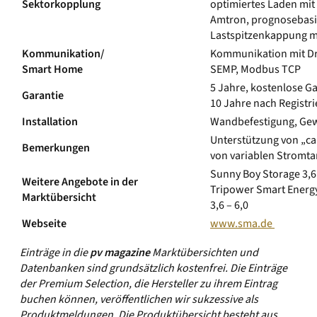
Sektorkopplung
optimiertes Laden mit
Amtron, prognosebasi
Lastspitzenkappung m
Kommunikation/
Kommunikation mit Dr
Smart Home
SEMP, Modbus TCP
5 Jahre, kostenlose G
Garantie
10 Jahre nach Registr
Installation
Wandbefestigung, Gewi
Unterstützung von „ca
Bemerkungen
von variablen Stromta
Sunny Boy Storage 3,6 
Weitere Angebote in der
Tripower Smart Energy
Marktübersicht
3,6 – 6,0
Webseite
www.sma.de
Einträge in die
pv magazine
Marktübersichten und
Datenbanken sind grundsätzlich kostenfrei. Die Einträge
der Premium Selection, die Hersteller zu ihrem Eintrag
buchen können, veröffentlichen wir sukzessive als
Produktmeldungen. Die Produktübersicht besteht aus