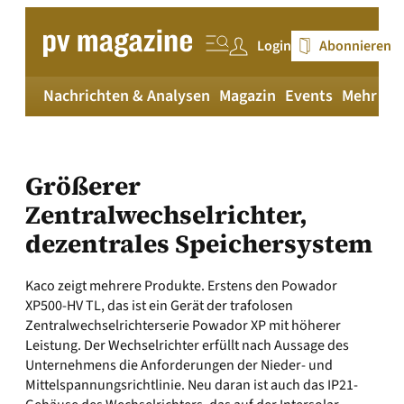
Zum
Inhalt
Login
Abonnieren
springen
Nachrichten & Analysen
Magazin
Events
Mehr
pv
Größerer
Zentralwechselrichter,
dezentrales Speichersystem
Kaco zeigt mehrere Produkte. Erstens den Powador
XP500-HV TL, das ist ein Gerät der trafolosen
Zentralwechselrichterserie Powador XP mit höherer
Leistung. Der Wechselrichter erfüllt nach Aussage des
Unternehmens die Anforderungen der Nieder- und
Mittelspannungsrichtlinie. Neu daran ist auch das IP21-