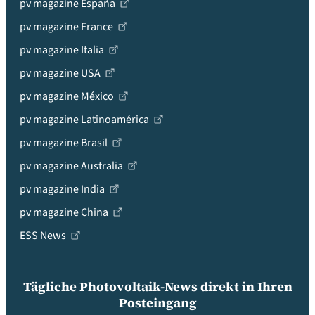
pv magazine España
pv magazine France
pv magazine Italia
pv magazine USA
pv magazine México
pv magazine Latinoamérica
pv magazine Brasil
pv magazine Australia
pv magazine India
pv magazine China
ESS News
Tägliche Photovoltaik-News direkt in Ihren
Posteingang