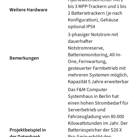
bis 3 MPP-Trackern und 1 bis
Weitere Hardware
2 Batterietrackern (je nach
Konfiguration), Gehäuse
optional IP54
3-phasiger Notstrom mit
dauerhafter
Notstromreserve,
Batteriemonitoring, All-In-
Bemerkungen
One, Fernwartung,
gesteuerter Farmbetrieb mit
mehreren Systemen möglich,
Kapazität 5 Jahre erweiterbar
Das F&M Computer
Systemhaus in Berlin hat
einen hohen Strombedarf für
Serverbetrieb und
Fahrzeugladung von 80.000
Kilowattstunden im Jahr. Der
Projektbeispiel in
Batteriespeicher der S20 X
der Datenbank
Pro-Serie erhöht den