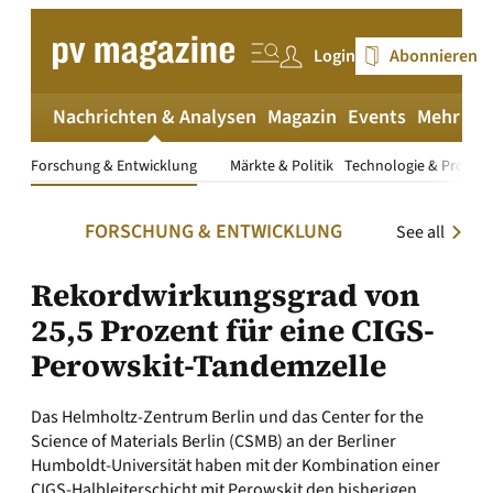
Zum
Inhalt
Login
Abonnieren
springen
Nachrichten & Analysen
Magazin
Events
Mehr
pv
Forschung & Entwicklung
Märkte & Politik
Technologie & Produk
FORSCHUNG & ENTWICKLUNG
See all
Rekordwirkungsgrad von
25,5 Prozent für eine CIGS-
Perowskit-Tandemzelle
Das Helmholtz-Zentrum Berlin und das Center for the
Science of Materials Berlin (CSMB) an der Berliner
Humboldt-Universität haben mit der Kombination einer
CIGS-Halbleiterschicht mit Perowskit den bisherigen