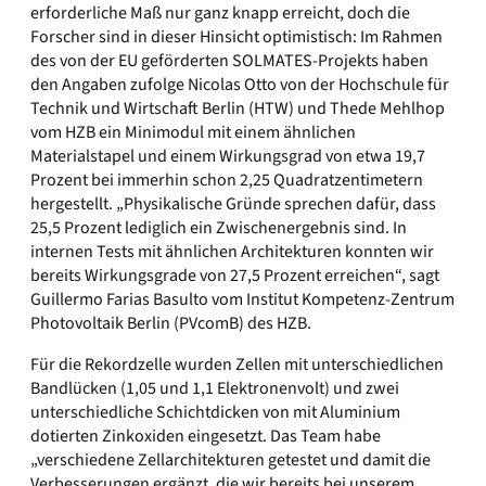
erforderliche Maß nur ganz knapp erreicht, doch die
Forscher sind in dieser Hinsicht optimistisch: Im Rahmen
des von der EU geförderten SOLMATES-Projekts haben
den Angaben zufolge Nicolas Otto von der Hochschule für
Technik und Wirtschaft Berlin (HTW) und Thede Mehlhop
vom HZB ein Minimodul mit einem ähnlichen
Materialstapel und einem Wirkungsgrad von etwa 19,7
Prozent bei immerhin schon 2,25 Quadratzentimetern
hergestellt. „Physikalische Gründe sprechen dafür, dass
25,5 Prozent lediglich ein Zwischenergebnis sind. In
internen Tests mit ähnlichen Architekturen konnten wir
bereits Wirkungsgrade von 27,5 Prozent erreichen“, sagt
Guillermo Farias Basulto vom Institut Kompetenz-Zentrum
Photovoltaik Berlin (PVcomB) des HZB.
Für die Rekordzelle wurden Zellen mit unterschiedlichen
Bandlücken (1,05 und 1,1 Elektronenvolt) und zwei
unterschiedliche Schichtdicken von mit Aluminium
dotierten Zinkoxiden eingesetzt. Das Team habe
„verschiedene Zellarchitekturen getestet und damit die
Verbesserungen ergänzt, die wir bereits bei unserem