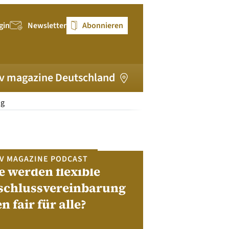
gin
Newsletter
Abonnieren
v magazine Deutschland
ng
V MAGAZINE PODCAST
e werden flexible
pv magazi
schlussvereinbarung
en fair für alle?
Bewerben Sie sic
Module, W