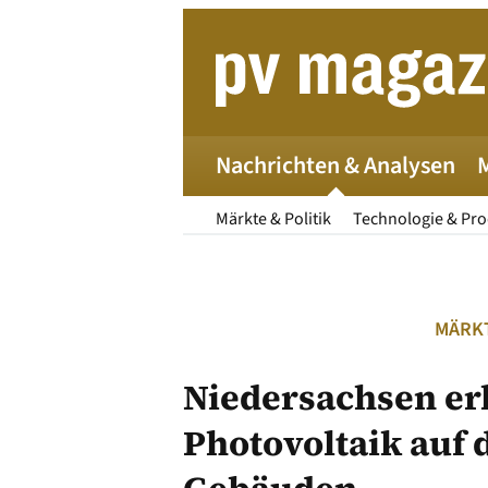
Zum
Inhalt
springen
Nachrichten & Analysen
Märkte & Politik
Technologie & Pr
MÄRKT
Niedersachsen erl
Photovoltaik auf
Die 