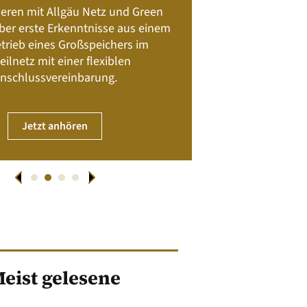
Batteriespeicher
ieren mit Allgäu Netz und Green
Nachhalt
 über erste Erkenntnisse aus einem
trieb eines Großspeichers im
01. April
eilnetz mit einer flexiblen
nschlussvereinbarung.
JET
Jetzt anhören
eist gelesene