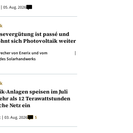
05. Aug. 2026
ik
isevergütung ist passé und
ohnt sich Photovoltaik weiter
precher von Enerix und vom
des Solarhandwerks
ik
ik-Anlagen speisen im Juli
ehr als 12 Terawattstunden
iche Netz ein
t
03. Aug. 2026
5