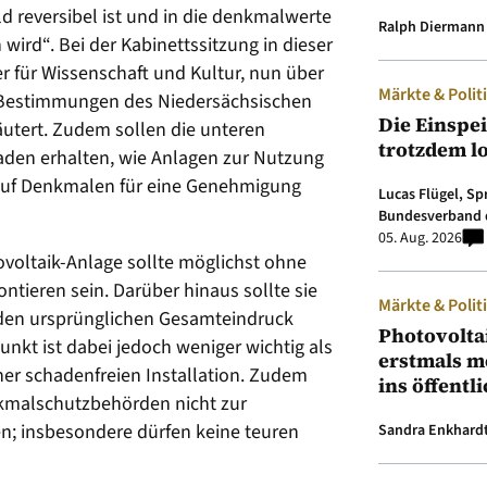
ld reversibel ist und in die denkmalwerte
Ralph Diermann
 wird“. Bei der Kabinettssitzung in dieser
r für Wissenschaft und Kultur, nun über
Märkte & Polit
e Bestimmungen des Niedersächsischen
Die Einspe
utert. Zudem sollen die unteren
trotzdem l
den erhalten, wie Anlagen zur Nutzung
auf Denkmalen für eine Genehmigung
Lucas Flügel, S
Bundesverband 
05. Aug. 2026
ovoltaik-Anlage sollte möglichst ohne
ieren sein. Darüber hinaus sollte sie
Märkte & Polit
 den ursprünglichen Gesamteindruck
Photovolta
unkt ist dabei jedoch weniger wichtig als
erstmals m
ner schadenfreien Installation. Zudem
ins öffentl
nkmalschutzbehörden nicht zur
en; insbesondere dürfen keine teuren
Sandra Enkhard