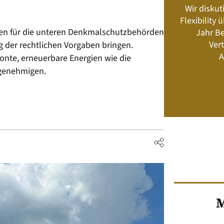
Wir diskut
s neu? Rahmenbedingungen, Produkte,
Flexibility
Energiemanagement und Speicher-
den für die unteren Denkmalschutzbehörden
Jahr Be
Geschäftsmodelle
Vert
g der rechtlichen Vorgaben bringen.
A
onte, erneuerbare Energien wie die
 genehmigen.
Jetzt kaufen
M