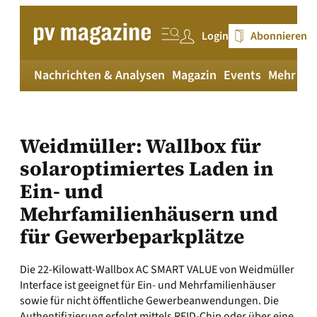
Zum
Inhalt
Login
Abonnieren
springen
Nachrichten & Analysen
Magazin
Events
Mehr
pv
Weidmüller: Wallbox für
solaroptimiertes Laden in
Ein- und
Mehrfamilienhäusern und
für Gewerbeparkplätze
Die 22-Kilowatt-Wallbox AC SMART VALUE von Weidmüller
Interface ist geeignet für Ein- und Mehrfamilienhäuser
sowie für nicht öffentliche Gewerbeanwendungen. Die
Authentifizierung erfolgt mittels RFID-Chip oder über eine