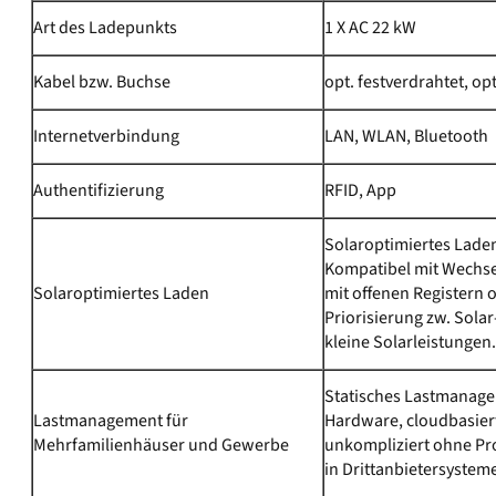
Art des Ladepunkts
1 X AC 22 kW
Kabel bzw. Buchse
opt. festverdrahtet, op
Internetverbindung
LAN, WLAN, Bluetooth
Authentifizierung
RFID, App
Solaroptimiertes Lad
Kompatibel mit Wechse
Solaroptimiertes Laden
mit offenen Registern
Priorisierung zw. Sola
kleine Solarleistungen.
Statisches Lastmanage
Lastmanagement für
Hardware, cloudbasier
Mehrfamilienhäuser und Gewerbe
unkompliziert ohne P
in Drittanbietersysteme