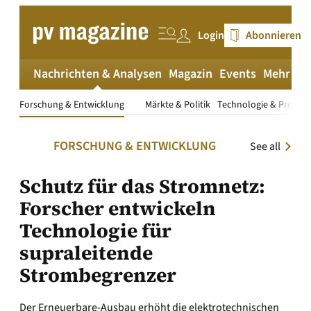
Zum
Inhalt
Login
Abonnieren
springen
Nachrichten & Analysen
Magazin
Events
Mehr
pv
Forschung & Entwicklung
Märkte & Politik
Technologie & Produk
FORSCHUNG & ENTWICKLUNG
See all
Schutz für das Stromnetz:
Forscher entwickeln
Technologie für
supraleitende
Strombegrenzer
Der Erneuerbare-Ausbau erhöht die elektrotechnischen