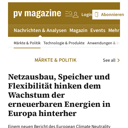
Zum
Inhalt
Login
Abonnieren
springen
Nachrichten & Analysen
Magazin
Events
Mehr
pv
Märkte & Politik
Technologie & Produkte
Anwendungen & Install
MÄRKTE & POLITIK
See all
Netzausbau, Speicher und
Flexibilität hinken dem
Wachstum der
erneuerbaren Energien in
Europa hinterher
Einem neuen Bericht des European Climate Neutrality