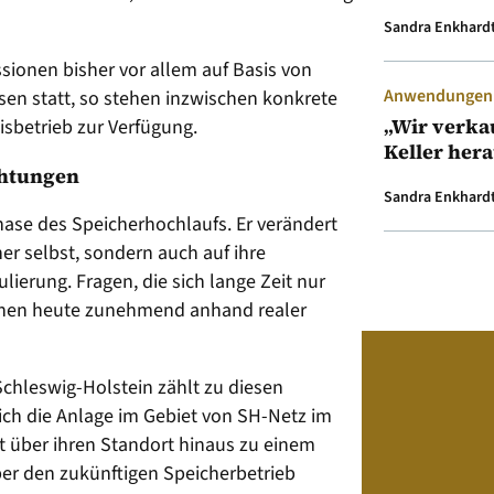
Sandra Enkhard
ionen bisher vor allem auf Basis von
Anwendungen &
en statt, so stehen inzwischen konkrete
„Wir verka
sbetrieb zur Verfügung.
Keller her
htungen
Sandra Enkhard
hase des Speicherhochlaufs. Er verändert
her selbst, sondern auch auf ihre
ierung. Fragen, die sich lange Zeit nur
nnen heute zunehmend anhand realer
Schleswig-Holstein zählt zu diesen
sich die Anlage im Gebiet von SH-Netz im
eit über ihren Standort hinaus zu einem
ber den zukünftigen Speicherbetrieb