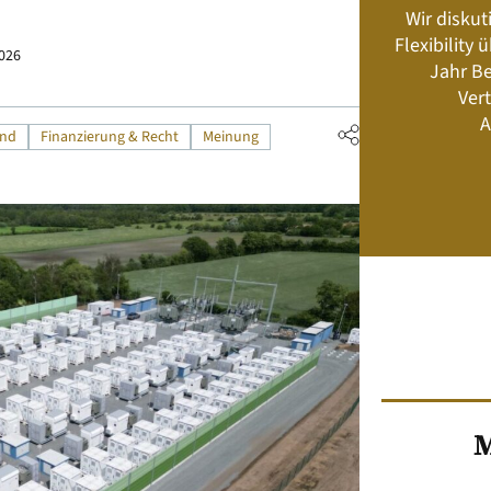
Wir diskut
s neu? Rahmenbedingungen, Produkte,
Flexibility
Energiemanagement und Speicher-
2026
Jahr Be
Geschäftsmodelle
Vert
A
and
Finanzierung & Recht
Meinung
Jetzt kaufen
M