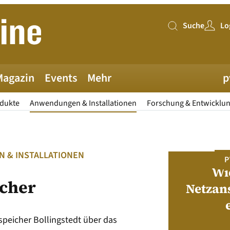
Suche
Lo
Suche
Magazin
Events
Mehr
p
odukte
Anwendungen & Installationen
Forschung & Entwicklu
 & INSTALLATIONEN
PV MAGAZINE DEUTSCHLAND
P
Juni-Ausgabe 2026
Wi
icher
Netzan
neue pv magazine Deutschland Ausgabe
ist jetzt verfügbar!
speicher Bollingstedt über das