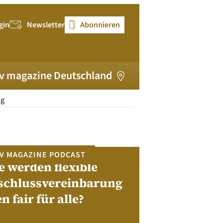
gin
Newsletter
Abonnieren
v magazine Deutschland
ng
V MAGAZINE PODCAST
e werden flexible
pv magazi
schlussvereinbarung
en fair für alle?
Bewerben Sie sic
Module, W