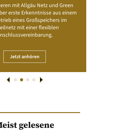
Batteriespeicher
ieren mit Allgäu Netz und Green
Nachhalt
 über erste Erkenntnisse aus einem
trieb eines Großspeichers im
01. April
eilnetz mit einer flexiblen
nschlussvereinbarung.
JET
Jetzt anhören
eist gelesene