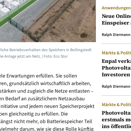
Anwendungen &
Neue Onlin
Einspeiser 
Ralph Diermann
iche Betriebsverhalten des Speichers in Bollingstedt
Märkte & Polit
ie Anlage jetzt am Netz. | Foto: Eco Stor
Enpal verk
Photovolta
Investoren
e Erwartungen erfüllen. Sie sollen
en, grundsätzlich wirtschaftlich arbeiten,
Ralph Diermann
stärken und zugleich die Netze entlasten –
den Bedarf an zusätzlichem Netzausbau
Märkte & Polit
 Initiative und jedem neuen Speicherprojekt
Photovolta
en gleichzeitig zu erfüllen. Die
erstmals m
ängst nicht mehr, ob Batteriespeicher Teil
ins öffentl
ielmehr darum, wie sie diese Rolle künftig