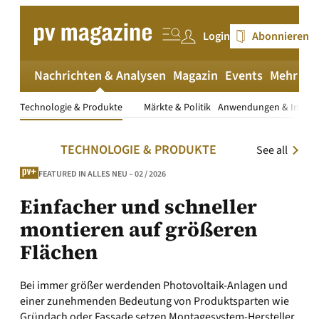
Zum
Inhalt
Login
Abonnieren
springen
Nachrichten & Analysen
Magazin
Events
Mehr
pv
Technologie & Produkte
Märkte & Politik
Anwendungen & Install
TECHNOLOGIE & PRODUKTE
See all
FEATURED IN ALLES NEU – 02 / 2026
Einfacher und schneller
montieren auf größeren
Flächen
Bei immer größer werdenden Photovoltaik-Anlagen und
einer zunehmenden Bedeutung von Produktsparten wie
Gründach oder Fassade setzen Montagesystem-Hersteller