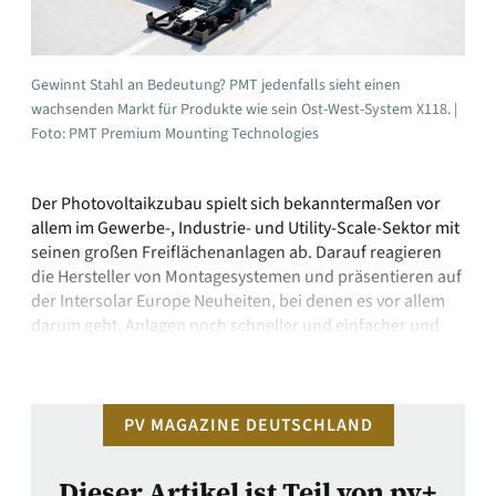
Gewinnt Stahl an Bedeutung? PMT jedenfalls sieht einen
wachsenden Markt für Produkte wie sein Ost-West-System X118. |
Foto: PMT Premium Mounting Technologies
Der Photovoltaikzubau spielt sich bekanntermaßen vor
allem im Gewerbe-, Industrie- und Utility-Scale-Sektor mit
seinen großen Freiflächenanlagen ab. Darauf reagieren
die Hersteller von Montagesystemen und präsentieren auf
der Intersolar Europe Neuheiten, bei denen es vor allem
darum geht, Anlagen noch schneller und einfacher und
mit weniger Personal montieren zu können. Dazu
kommen neue Produkte und Weiterentwicklungen …
PV MAGAZINE DEUTSCHLAND
Dieser Artikel ist Teil von pv+