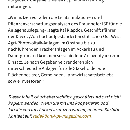
aufgebaut, die jeweils bereits Spin-Off-Erfahrung
mitbringen.
„Wir nutzen vor allem die Lichtsimulationen und
Pflanzenverschattungsanalysen des Fraunhofer ISE für die
Anlagenauslegung«, sagte Kai Klapdor, Geschäftsführer
der Diveo. „Von hochaufgeständerten statischen Ost-West
Agri-Photovoltaik-Anlagen im Obstbau bis zu
nachführenden Trackeranlagen im Ackerbau und
Dauergrünland kommen verschiedene Anlagentypen zum
Einsatz. Je nach Gegebenheit rentieren sich
unterschiedliche Anlagen für alle Stakeholder wie
Flächenbesitzer, Gemeinden, Landwirtschaftsbetriebe
sowie Investoren.“
Dieser Inhalt ist urheberrechtlich geschützt und darf nicht
kopiert werden. Wenn Sie mit uns kooperieren und
Inhalte von uns teilweise nutzen wollen, nehmen Sie bitte
Kontakt auf:
redaktion@pv-magazine.com
.