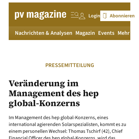
Zum
Inhalt
Login
Abonnieren
springen
Nachrichten & Analysen
Magazin
Events
Mehr
pv
PRESSEMITTEILUNG
Veränderung im
Management des hep
global-Konzerns
Im Management des hep global-Konzerns, eines
international agierenden Solarspezialisten, kommt es zu
einem personellen Wechsel: Thomas Tschirf (42), Chief
Financial Officer des hep global-Konzerns, wird das