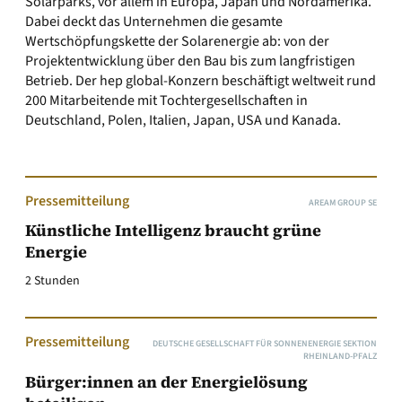
Solarparks, vor allem in Europa, Japan und Nordamerika.
Dabei deckt das Unternehmen die gesamte
Wertschöpfungskette der Solarenergie ab: von der
Projektentwicklung über den Bau bis zum langfristigen
Betrieb. Der hep global-Konzern beschäftigt weltweit rund
200 Mitarbeitende mit Tochtergesellschaften in
Deutschland, Polen, Italien, Japan, USA und Kanada.
Pressemitteilung
AREAM GROUP SE
Künstliche Intelligenz braucht grüne
Energie
2 Stunden
Pressemitteilung
DEUTSCHE GESELLSCHAFT FÜR SONNENENERGIE SEKTION
RHEINLAND-PFALZ
Bürger:innen an der Energielösung