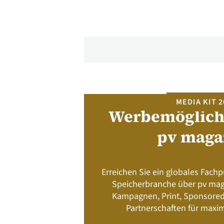
MEDIA KIT 2
rds 2026
Werbemöglich
pv maga
egorien: Module,
ersysteme (BESS),
Erreichen Sie ein globales Fach
rojekte.
Speicherbranche über pv maga
Kampagnen, Print, Sponsored
2026
Partnerschaften für maxim