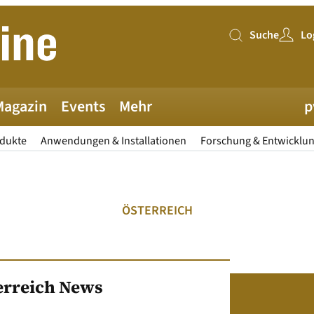
Suche
Lo
Suche
Magazin
Events
Mehr
p
odukte
Anwendungen & Installationen
Forschung & Entwicklu
ÖSTERREICH
erreich News