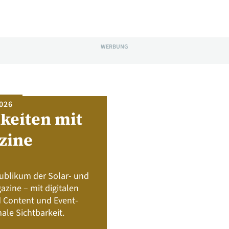
WERBUNG
026
keiten mit
zine
publikum der Solar- und
zine – mit digitalen
 Content und Event-
ale Sichtbarkeit.