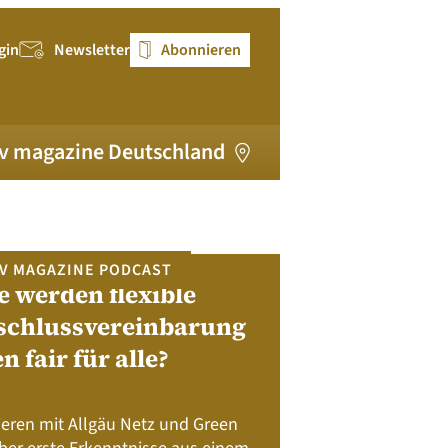
gin
Newsletter
Abonnieren
v magazine Deutschland
V MAGAZINE PODCAST
e werden flexible
pv magazi
schlussvereinbarung
en fair für alle?
Bewerben Sie sic
Module, W
Batteriespeicher
ieren mit Allgäu Netz und Green
Nachhalt