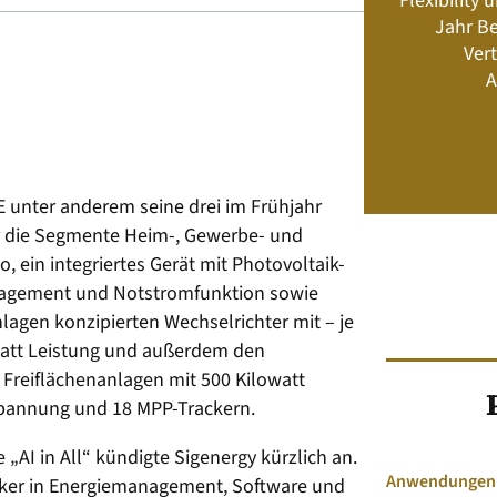
Flexibility
Energiemanagement und Speicher-
Jahr Be
Geschäftsmodelle
Vert
A
Jetzt kaufen
 E unter anderem seine drei im Frühjahr
ür die Segmente Heim-, Gewerbe- und
, ein integriertes Gerät mit Photovoltaik-
anagement und Notstromfunktion sowie
lagen konzipierten Wechselrichter mit – je
watt Leistung und außerdem den
 Freiflächenanlagen mit 500 Kilowatt
sspannung und 18 MPP-Trackern.
 „AI in All“ kündigte Sigenergy kürzlich an.
Anwendungen &
stärker in Energiemanagement, Software und