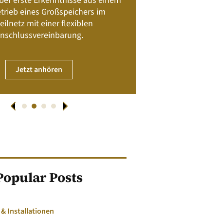
 über erste Erkenntnisse aus einem
trieb eines Großspeichers im
01. April
eilnetz mit einer flexiblen
nschlussvereinbarung.
JET
Jetzt anhören
Popular Posts
 Installationen