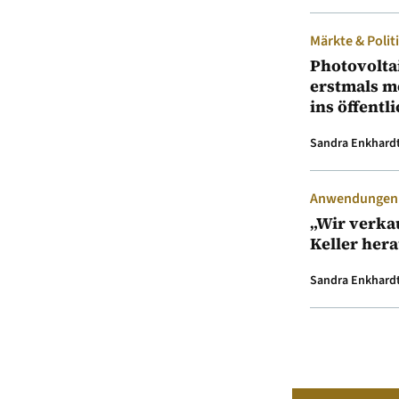
Märkte & Polit
Photovolta
erstmals m
ins öffentl
Sandra Enkhard
Anwendungen &
„Wir verka
Keller her
Sandra Enkhard