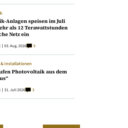
ik
ik-Anlagen speisen im Juli
ehr als 12 Terawattstunden
iche Netz ein
t
03. Aug. 2026
5
 Installationen
ufen Photovoltaik aus dem
aus“
t
31. Juli 2026
3