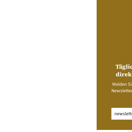
Tägli
direk
Melden Si
Newsletter
Email
(erfo