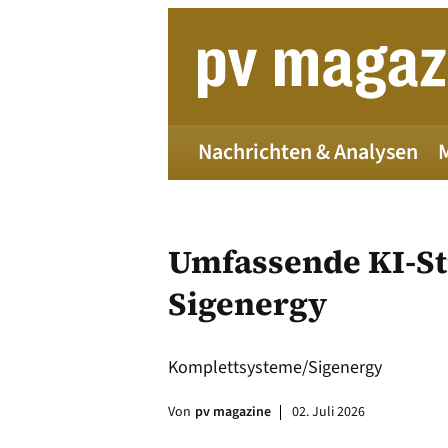
Zum
Inhalt
springen
Nachrichten & Analysen
Umfassende KI-St
Sigenergy
Die 
Komplettsysteme/Sigenergy
Von
pv magazine
02. Juli 2026
Alle