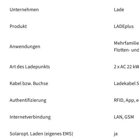
Unternehmen
Lade
Produkt
LADEplus
Mehrfamilie
Anwendungen
Flotten- un
Art des Ladepunkts
2 x AC 22 k
Kabel bzw. Buchse
Ladekabel 5
Authentifizierung
RFID, App, 
Internetverbindung
LAN, GSM
Solaropt. Laden (eigenes EMS)
ja