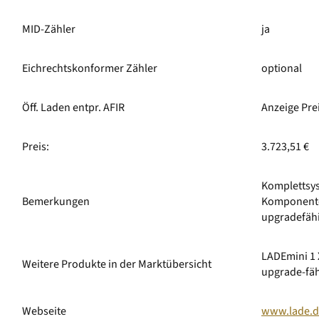
MID-Zähler
ja
Eichrechtskonformer Zähler
optional
Öff. Laden entpr. AFIR
Anzeige Pre
Preis:
3.723,51 €
Komplettsys
Bemerkungen
Komponenten
upgradefähi
LADEmini 1 X
Weitere Produkte in der Marktübersicht
upgrade-fäh
Webseite
www.lade.d