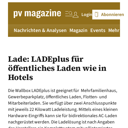
Zum
Inhalt
Login
Abonnieren
springen
Nachrichten & Analysen
Magazin
Events
Mehr
pv
Lade: LADEplus für
öffentliches Laden wie in
Hotels
Die Wallbox LADEplus ist geeignet für Mehrfamilienhaus,
Gewerbeparkplatz, öffentliches Laden, Flotten- und
Mitarbeiterladen. Sie verfügt über zwei Anschlusspunkte
mit jeweils 22 Kilowatt Ladeleistung. Mittels eines kleinen
Hardware-Eingriffs kann sie für bidirektionales AC-Laden
nachgerüstet werden. Die Ladelösung ist nach Angaben