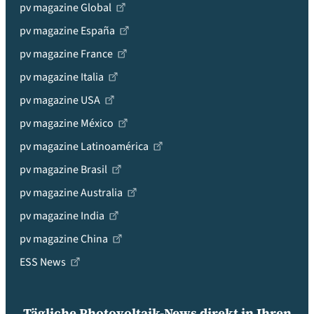
pv magazine Global
pv magazine España
pv magazine France
pv magazine Italia
pv magazine USA
pv magazine México
pv magazine Latinoamérica
pv magazine Brasil
pv magazine Australia
pv magazine India
pv magazine China
ESS News
Tägliche Photovoltaik-News direkt in Ihren