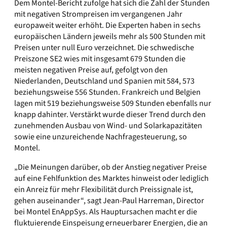
Dem Montel-Bericht zufolge hat sich die Zahl der Stunden
mit negativen Strompreisen im vergangenen Jahr
europaweit weiter erhöht. Die Experten haben in sechs
europäischen Ländern jeweils mehr als 500 Stunden mit
Preisen unter null Euro verzeichnet. Die schwedische
Preiszone SE2 wies mit insgesamt 679 Stunden die
meisten negativen Preise auf, gefolgt von den
Niederlanden, Deutschland und Spanien mit 584, 573
beziehungsweise 556 Stunden. Frankreich und Belgien
lagen mit 519 beziehungsweise 509 Stunden ebenfalls nur
knapp dahinter. Verstärkt wurde dieser Trend durch den
zunehmenden Ausbau von Wind- und Solarkapazitäten
sowie eine unzureichende Nachfragesteuerung, so
Montel.
„Die Meinungen darüber, ob der Anstieg negativer Preise
auf eine Fehlfunktion des Marktes hinweist oder lediglich
ein Anreiz für mehr Flexibilität durch Preissignale ist,
gehen auseinander“, sagt Jean-Paul Harreman, Director
bei Montel EnAppSys. Als Hauptursachen macht er die
fluktuierende Einspeisung erneuerbarer Energien, die an