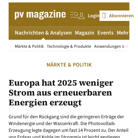
Zum
Inhalt
Login
Abonnieren
springen
Nachrichten & Analysen
Magazin
Events
Mehr
pv
Märkte & Politik
Technologie & Produkte
Anwendungen & Install
MÄRKTE & POLITIK
Europa hat 2025 weniger
Strom aus erneuerbaren
Energien erzeugt
Grund für den Rückgang sind die geringeren Erträge der
Windenergie und der Wasserkraft. Die Photovoltaik-
Erzeugung legte dagegen um fast 14 Prozent zu. Der Anteil
von Erdgas und Kohle im Strommix ist leicht gestiegen.