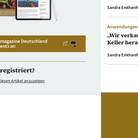
Sandra Enkhard
Anwendungen &
„Wir verka
v magazine Deutschland
Keller her
ents an
Sandra Enkhard
registriert?
esen Artikel anzuzeigen