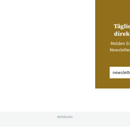
Tägli
direk
Melden Si
Newsletter
Email
(erfo
WERBUNG