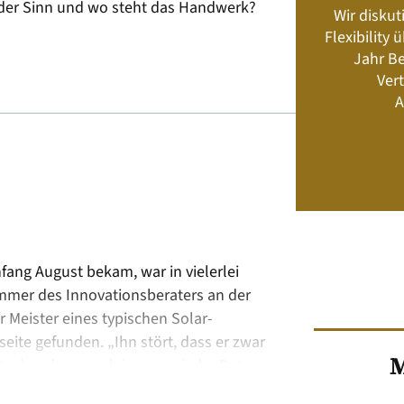
h der Sinn und wo steht das Handwerk?
Wir diskut
s neu? Rahmenbedingungen, Produkte,
Flexibility
Energiemanagement und Speicher-
Jahr Be
Geschäftsmodelle
Vert
A
Jetzt kaufen
fang August bekam, war in vielerlei
ummer des Innovationsberaters an der
eister eines typischen Solar-
seite gefunden. „Ihn stört, dass er zwar
M
det, aber dann auch immer wieder Daten
nnenberg. Einige Tage …