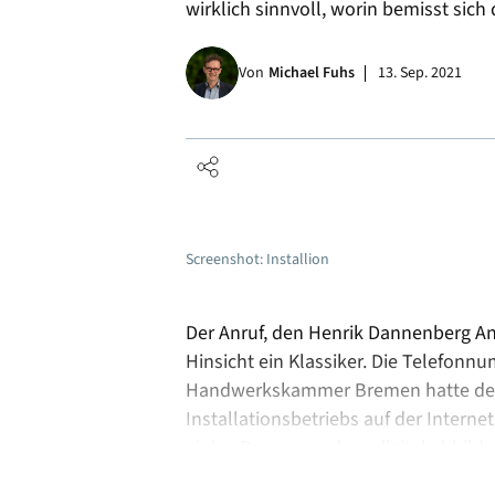
wirklich sinnvoll, worin bemisst sic
Alle
Von
Michael Fuhs
13. Sep. 2021
Screenshot: Installion
Der Anruf, den Henrik Dannenberg An
Hinsicht ein Klassiker. Die Telefonn
Handwerkskammer Bremen hatte der M
Installationsbetriebs auf der Internet
einige Prozesse schon digital abbil
händisch übertragen muss“, sagt Da