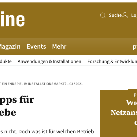
Suche
Lo
Suche
Magazin
Events
Mehr
p
odukte
Anwendungen & Installationen
Forschung & Entwicklu
EIN ENDSPIEL IM INSTALLATIONSMARKT? – 03 / 2021
PV MAGAZINE DEUTSCHLAND
P
ipps für
Juni-Ausgabe 2026
Wi
iebe
Netzan
neue pv magazine Deutschland Ausgabe
ist jetzt verfügbar!
s nicht. Doch was ist für welchen Betrieb