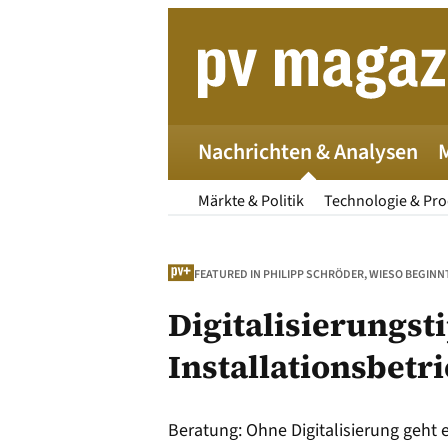
Zum
Inhalt
springen
Nachrichten & Analysen
Märkte & Politik
Technologie & Pr
FEATURED IN PHILIPP SCHRÖDER, WIESO BEGINNT 
Digitalisierungst
Installationsbetr
Die 
Beratung: Ohne Digitalisierung geht e