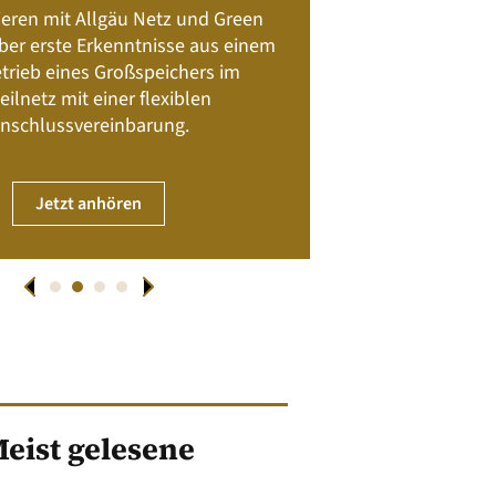
Batteriespeicher
ieren mit Allgäu Netz und Green
Nachhalt
 über erste Erkenntnisse aus einem
trieb eines Großspeichers im
01. April
eilnetz mit einer flexiblen
nschlussvereinbarung.
JET
Jetzt anhören
eist gelesene