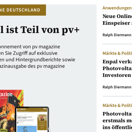
Anwendungen &
NE DEUTSCHLAND
Neue Onlin
Einspeiser 
l ist Teil von pv+
Ralph Diermann
bonnement von pv magazine
 Sie Zugriff auf exklusive
Märkte & Polit
en und Hintergrundberichte sowie
Enpal verk
gazinausgabe des pv magazine
Photovolta
Investoren
Ralph Diermann
Märkte & Polit
Photovolta
erstmals m
ins öffentl