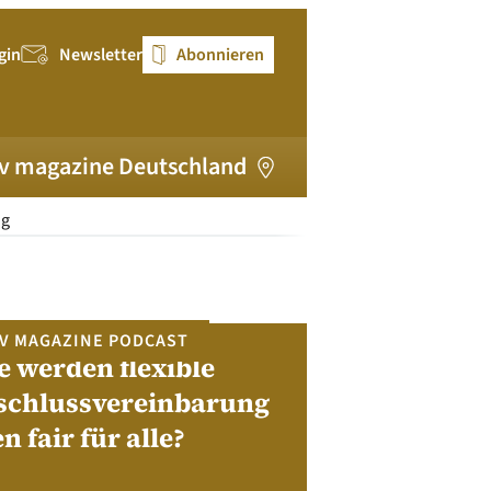
gin
Newsletter
Abonnieren
v magazine Deutschland
ng
V MAGAZINE PODCAST
e werden flexible
pv magazi
schlussvereinbarung
en fair für alle?
Bewerben Sie sic
Module, W