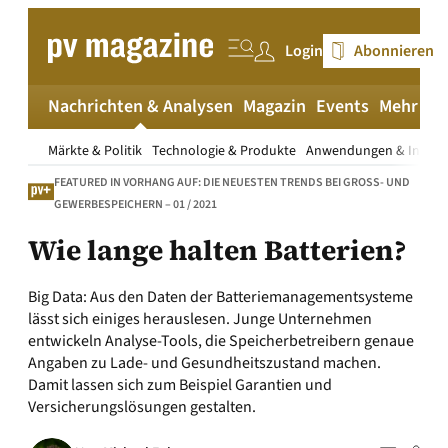
Zum
Inhalt
Login
Abonnieren
springen
Nachrichten & Analysen
Magazin
Events
Mehr
pv
Märkte & Politik
Technologie & Produkte
Anwendungen & Install
FEATURED IN VORHANG AUF: DIE NEUESTEN TRENDS BEI GROSS- UND G
EWERBESPEICHERN – 01 / 2021
Wie lange halten Batterien?
Big Data: Aus den Daten der Batteriemanagementsysteme
lässt sich einiges herauslesen. Junge Unternehmen
entwickeln Analyse-Tools, die Speicherbetreibern genaue
Angaben zu Lade- und Gesundheitszustand machen.
Damit lassen sich zum Beispiel Garantien und
Versicherungslösungen gestalten.