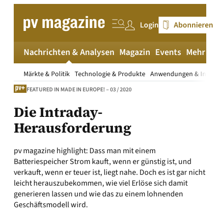
Zum
Inhalt
Login
Abonnieren
springen
Nachrichten & Analysen
Magazin
Events
Mehr
pv
Märkte & Politik
Technologie & Produkte
Anwendungen & Install
FEATURED IN MADE IN EUROPE! – 03 / 2020
Die Intraday-
Herausforderung
pv magazine highlight: Dass man mit einem
Batteriespeicher Strom kauft, wenn er günstig ist, und
verkauft, wenn er teuer ist, liegt nahe. Doch es ist gar nicht
leicht herauszubekommen, wie viel Erlöse sich damit
generieren lassen und wie das zu einem lohnenden
Geschäftsmodell wird.