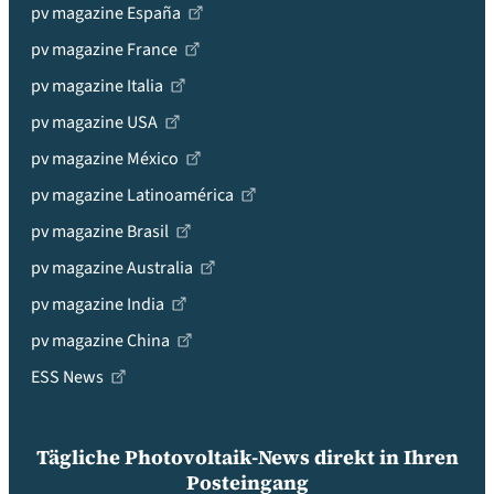
pv magazine España
pv magazine France
pv magazine Italia
pv magazine USA
pv magazine México
pv magazine Latinoamérica
pv magazine Brasil
pv magazine Australia
pv magazine India
pv magazine China
ESS News
Tägliche Photovoltaik-News direkt in Ihren
Posteingang