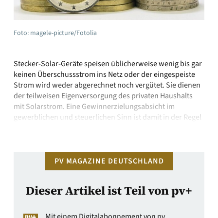
Foto: magele-picture/Fotolia
Stecker-Solar-Geräte speisen üblicherweise wenig bis gar
keinen Überschussstrom ins Netz oder der eingespeiste
Strom wird weder abgerechnet noch vergütet. Sie dienen
der teilweisen Eigenversorgung des privaten Haushalts
mit Solarstrom. Eine Gewinnerzielungsabsicht im
gewerblichen und steuerlichen Sinn ist damit in der Regel
nicht verbunden.Wenn gar kein Strom ins Netz abgegeben
wird, ist das Gerät für das …
PV MAGAZINE DEUTSCHLAND
Dieser Artikel ist Teil von pv+
Mit einem Digitalabonnement von pv