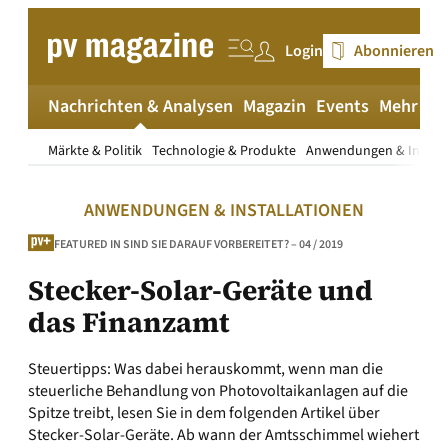
Zum
Inhalt
Login
Abonnieren
springen
Nachrichten & Analysen
Magazin
Events
Mehr
pv
Märkte & Politik
Technologie & Produkte
Anwendungen & Install
ANWENDUNGEN & INSTALLATIONEN
FEATURED IN SIND SIE DARAUF VORBEREITET? – 04 / 2019
Stecker-Solar-Geräte und
das Finanzamt
Steuertipps: Was dabei herauskommt, wenn man die
steuerliche Behandlung von Photovoltaikanlagen auf die
Spitze treibt, lesen Sie in dem folgenden Artikel über
Stecker-Solar-Geräte. Ab wann der Amtsschimmel wiehert