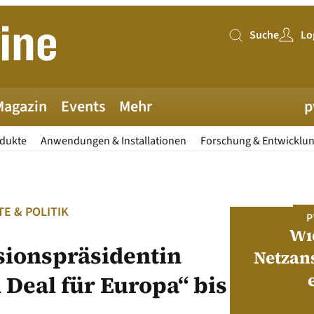
Suche
Lo
Suche
Magazin
Events
Mehr
p
odukte
Anwendungen & Installationen
Forschung & Entwicklu
E & POLITIK
PV MAGAZINE DEUTSCHLAND
P
Juni-Ausgabe 2026
Wi
ionspräsidentin
Netzan
 Deal für Europa“ bis
neue pv magazine Deutschland Ausgabe
ist jetzt verfügbar!