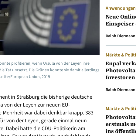
Anwendungen &
Neue Onlin
Einspeiser 
Ralph Diermann
Märkte & Polit
Enpal verk
nnte profitieren, wenn Ursula von der Leyen ihre
Photovolta
e Tat umsetzt. Die Grünen konnte sie damit allerdings
Investoren
Ansotte/European Union, 2019
Ralph Diermann
nt in Straßburg die bisherige deutsche
a von der Leyen zur neuen EU-
Märkte & Polit
e Mehrheit war dabei denkbar knapp. 383
Photovolta
ür von der Leyen, gerade einmal neun
erstmals m
te. Dabei hatte die CDU-Politikerin am
ins öffentl