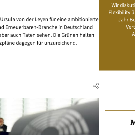
Wir diskut
s neu? Rahmenbedingungen, Produkte,
Flexibility
Energiemanagement und Speicher-
Ursula von der Leyen für eine ambitionierte
Jahr Be
Geschäftsmodelle
Vert
 und Erneuerbaren-Branche in Deutschland
A
n aber auch Taten sehen. Die Grünen halten
tzpläne dagegen für unzureichend.
Jetzt kaufen
M