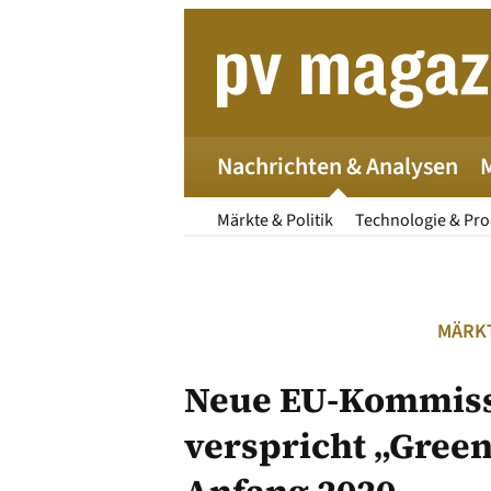
Zum
Inhalt
springen
Nachrichten & Analysen
Märkte & Politik
Technologie & Pr
MÄRKT
Neue EU-Kommiss
verspricht „Green
Die 