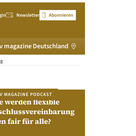
gin
Newsletter
Abonnieren
v magazine Deutschland
ng
V MAGAZINE PODCAST
e werden flexible
pv magazi
schlussvereinbarung
en fair für alle?
Bewerben Sie sic
Module, W