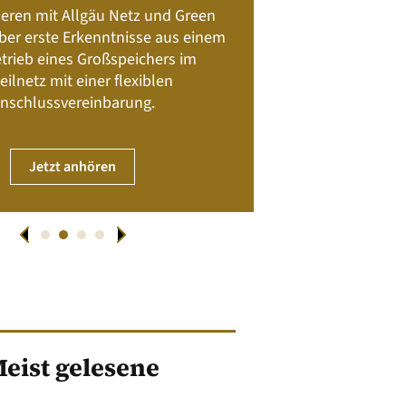
Batteriespeicher
ieren mit Allgäu Netz und Green
Nachhalt
 über erste Erkenntnisse aus einem
trieb eines Großspeichers im
01. April
eilnetz mit einer flexiblen
nschlussvereinbarung.
JET
Jetzt anhören
eist gelesene