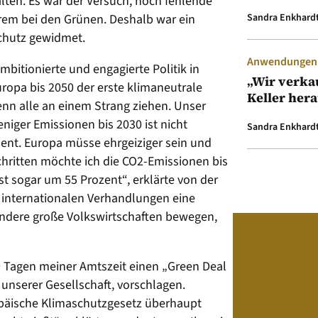
lten. Es war der Versuch, noch fehlende
em bei den Grünen. Deshalb war ein
Sandra Enkhard
chutz gewidmet.
Anwendungen &
mbitionierte und engagierte Politik in
„Wir verka
ropa bis 2050 der erste klimaneutrale
Keller her
enn alle an einem Strang ziehen. Unser
niger Emissionen bis 2030 ist nicht
Sandra Enkhard
ment. Europa müsse ehrgeiziger sein und
chritten möchte ich die CO2-Emissionen bis
t sogar um 55 Prozent“, erklärte von der
i internationalen Verhandlungen eine
andere große Volkswirtschaften bewegen,
0 Tagen meiner Amtszeit einen „Green Deal
unserer Gesellschaft, vorschlagen.
ropäische Klimaschutzgesetz überhaupt